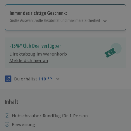
Immer das richtige Geschenk:
Große Auswahl, volle Flexibilität und maximale Sicherheit
Große Auswahl
Über 9.000 Erlebnisse.
Volle Flexibilität
-15%* Club Deal verfügbar
Jeder Gutschein für alle Erlebnisse einlösbar.
Direktabzug im Warenkorb
Maximale Sicherheit
Melde dich hier an
3 Jahre gültig & verlängerbar.
Du erhältst
119
°P
Inhalt
Hubschrauber Rundflug für 1 Person
Einweisung