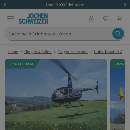
Über 9.000 Erlebnisse
Benutzerkonto
Suche nach Erlebnissen, Orten...
Home
/
Fliegen & Fallen
/
Fliegen mit Motor
/
Hubschrauber & Hel
-15% CLUB DEAL
-15% CLU