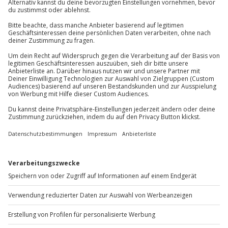
beachte, dass diese Angabe auf keinen Fall
Kontakt & FAQ
überschritten werden darf!)
Normale körperliche und physische Verfassung
Jochen Schweizer
GmbH
Mühldorfstraße 8
Wetter
81671
München
Bei schlechten Sichtverhältnissen wird das
Erlebnis verschoben (die Entscheidung obliegt
Du erreichst uns telefonisch zu folgenden Zeiten,
dem Veranstalter)
außer an bundesweiten Feiertagen:
Mo-Fr: 8-20 Uhr | Sa: 10-16 Uhr
Ausrüstung & Kleidung
Mitzubringen: Bequeme Kleidung, Wetter
Du möchtest als Firma bestellen?
angepasste Kleidung, keine losen Teile wie z.B.
Schals und Hüte
Sichere Dir attraktive Firmenkunden Vorteile.
Teilnehmer
+49 89 / 60 60 89 700
Gutschein gültig für 1 Person
Mo-Fr: 9-17 Uhr
Hinweis
b2b@jochen-schweizer.de