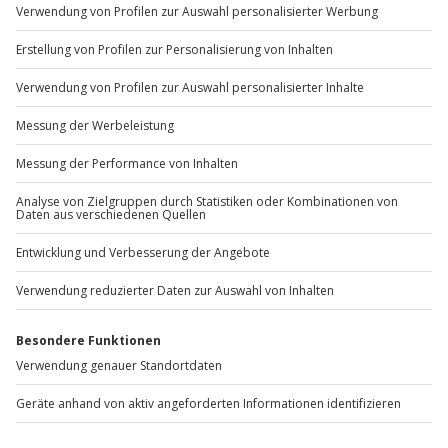
Kommunizierte Routen sind Beispielrouten und
www.b2b.jochen-schweizer.de/
können sich von ad hoc eintretenden
Widrigkeiten (Wetter, Regelungen im Luftraum
etc.) verändern
Artikelnummer
:
34171
Vor jedem Flug ist die Abfrage der einzelnen
Passagiergewichte (inkl. Kleidung und Schuhwerk)
gesetzlich vorgegeben
Andere Produkte entdecken
Bitte beachte, dass bei der Terminvergabe
immer 00:00 Uhr angegeben wird. Dein Flug
findet immer zwischen 08:00 bis 19:00 Uhr
statt. Zwei bis drei Tage vor deinem Termin teilt
dir dann dein Veranstalter per Mail die
endgültige Abflugzeit mit (Abflugzeiten sind u. a.
wetterabhängig)
Hubschrauber selber
Schlösser-Rundflug im
H
fliegen Trebbin (20 Min.)
Hubschrauber über
ü
Potsdam
Trebbin
Trebbin