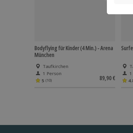
Bitte meldet euch 60 Minuten vor eu
Check-in
Bodyflying für Kinder (4 Min.) - Arena
Surfe
München
Taufkirchen
T
1 Person
1
89,90 €
5
4.
(10)