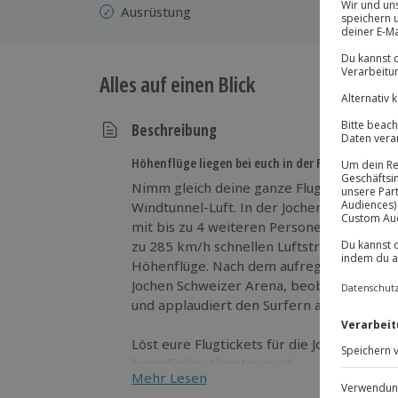
Ausrüstung
Alles auf einen Blick
Beschreibung
Höhenflüge liegen bei euch in der Familie!
Nimm gleich deine ganze Flug-Crew mit un
Windtunnel-Luft. In der Jochen Schweize
mit bis zu 4 weiteren Personen ein abge
zu 285 km/h schnellen Luftstrom vollbrin
Höhenflüge. Nach dem aufregenden Indoor
Jochen Schweizer Arena, beobachtet die 
und applaudiert den Surfern auf der steh
Löst eure Flugtickets für die Jochen Schw
himmlische Abenteuer ab.
Mehr Lesen