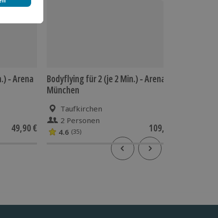
.) - Arena
Bodyflying für 2 (je 2 Min.) - Arena
Bodyflyi
München
Taufkirchen
Tauf
2 Personen
1 Pe
49,90 €
109,90 €
4.6
4.6
(35)
(