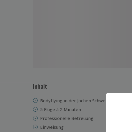
Inhalt
Bodyflying in der Jochen Schweizer Arena
5 Flüge à 2 Minuten
Professionelle Betreuung
Einweisung