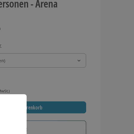
Personen - Arena
n
r
)
en)
en)
 MwSt.)
In den Warenkorb
tige Geschenk: