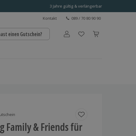
3 Jahre gültig & verlängerbar
Kontakt
089 / 70 80 90 90
hast einen Gutschein?
Benutzerkonto
utschein
g Family & Friends für