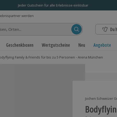
Jeder Gutschein für alle Erlebnisse einlösbar
lebnispartner werden
Du 
n...
Geschenkboxen
Wertgutscheine
Neu
Angebote
odyflying Family & Friends für bis zu 5 Personen - Arena München
Jochen Schweizer G
Bodyflyin