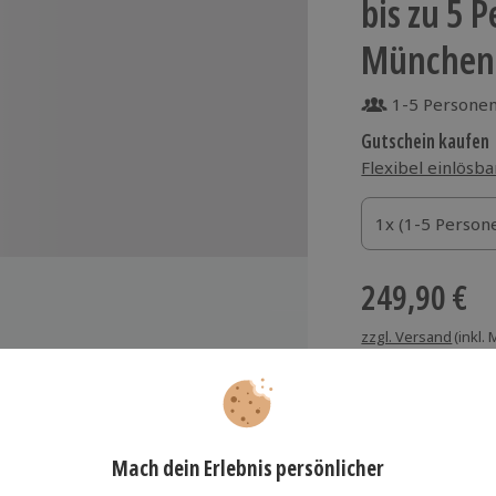
bis zu 5 
München
1-5 Persone
Gutschein kaufen
Flexibel einlösba
1x (1-5 Personen
1x (1-5 Person
1x (1-5 Person
249,90 €
zzgl. Versand
(inkl.
Immer das rich