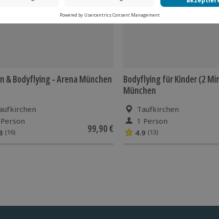
rem vereinbarten Termin am
n & Bodyflying - Arena München
Bodyflying für Kinder (2 Min
München
aufkirchen
Taufkirchen
 Person
1 Person
99,90 €
8
4.9
(16)
(13)