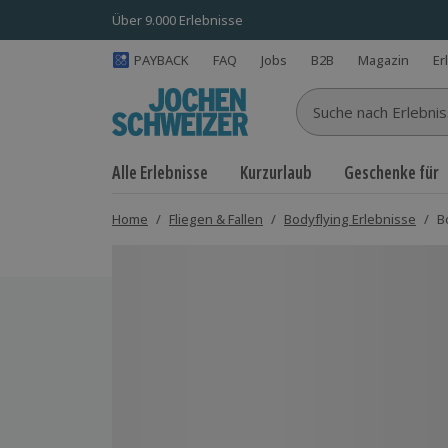
Über 9.000 Erlebnisse
PAYBACK
FAQ
Jobs
B2B
Magazin
Er
Suche nach Erlebnisse
Alle Erlebnisse
Kurzurlaub
Geschenke für
Home
/
Fliegen & Fallen
/
Bodyflying Erlebnisse
/
B
Bild 1 von 8