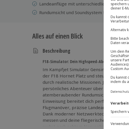
Landeanflüge mit unterschiedlichen Schwie
Rundumsicht und Soundsystem für ein realis
Alles auf einen Blick
Beschreibung
F18-Simulator: Dein Highspeed-Abenteuer beginn
Im Kampfjet Simulator Gensingen nimmst 
der F18 Hornet Platz und steuerst einen d
durch realistische Missionen. Jeder Start 
persönliches Abenteuer über den Wolken 
atemberaubender Rundumsicht und mitrei
Einweisung bereitet dich perfekt vor, bev
Flugmanöver, präzise Landeanflüge oder 
Dank moderner Netzwerktechnik kannst d
messen und deine fliegerischen Fähigkeite
suchst nach echtem Nervenkitzel und willst