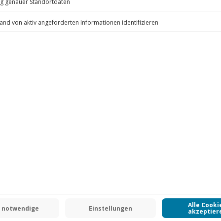
.
Fr: 9-17 Uhr
www.b2b.jochen-schweizer.de/