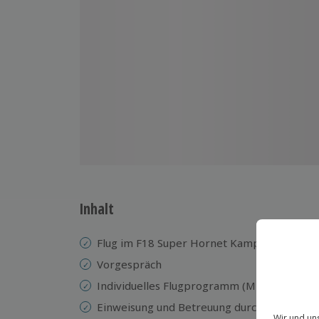
Inhalt
Flug im F18 Super Hornet Kampfjet Flugsim
Vorgespräch
Individuelles Flugprogramm (Missions)
Einweisung und Betreuung durch einen erfa