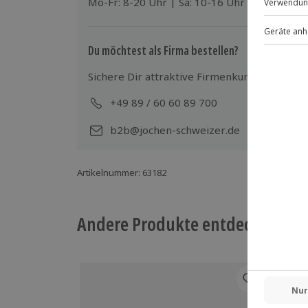
Mo-Fr: 8-20 Uhr | Sa: 10-16 Uhr
Du möchtest als Firma bestellen?
Sichere Dir attraktive Firmenkunden Vorteile
+49 89 / 60 60 89 700
Mo-
b2b@jochen-schweizer.de
Artikelnummer
:
63182
Andere Produkte entdecken