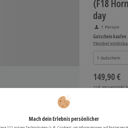
(F18 Horn
day
1 Person
Gutschein kaufen
Flexibel einlösba
1 Gutschein
1 Gutschein
1 Gutschein
149,90 €
zzgl. Versand
(inkl.
ulator
Immer das rich
hrenen Instruktor