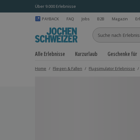
Über 9.000 Erlebnisse
PAYBACK
FAQ
Jobs
B2B
Magazin
Er
Suche nach Erlebnisse
Alle Erlebnisse
Kurzurlaub
Geschenke für
Home
/
Fliegen & Fallen
/
Flugsimulator Erlebnisse
/
Bild 1 von 4