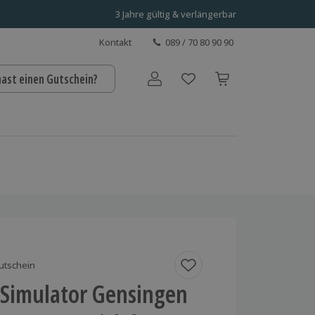
3 Jahre gültig & verlängerbar
Kontakt
089 / 70 80 90 90
hast einen Gutschein?
Benutzerkonto
utschein
 Simulator Gensingen