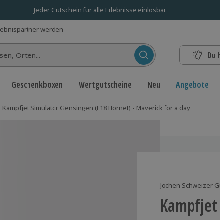
Jeder Gutschein für alle Erlebnisse einlösbar
lebnispartner werden
Du 
n...
Geschenkboxen
Wertgutscheine
Neu
Angebote
Kampfjet Simulator Gensingen (F18 Hornet) - Maverick for a day
Jochen Schweizer G
Kampfjet