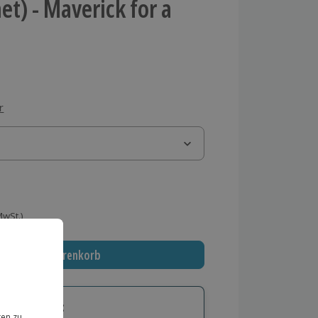
et) - Maverick for a
r
 MwSt.)
In den Warenkorb
tige Geschenk: