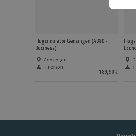
Flugsimulator Gensingen (A380 -
Flugs
Business)
Econ
Gensingen
G
1 Person
1
189,90 €