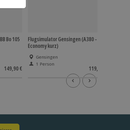
BB Bo 105
Flugsimulator Gensingen (A380 -
Flugsim
Economy kurz)
Nürnbe
Gensingen
Nür
1 Person
1 Pe
149,90 €
119,90 €
5
(1)