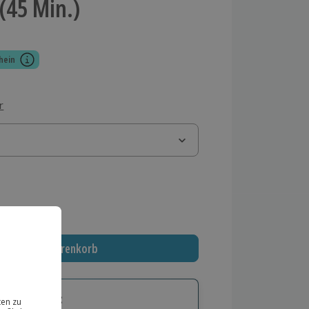
(45 Min.)
hein
r
 MwSt.)
In den Warenkorb
tige Geschenk: