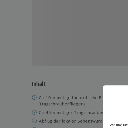
Inhalt
Ca. 10-minütige theoretische Einweisung in 
Tragschrauberfliegens
Ca. 45-minütiger Tragschrauber-Rundflug
Abflug der lokalen Sehenswürdigkeiten