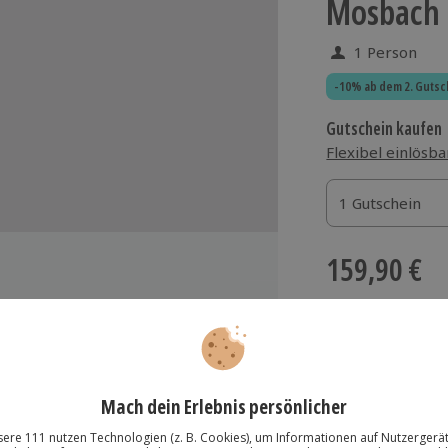
Mosbach 
1 Person
-10% ab dem 2. Gutsc
Gutschein kaufen
Flexibel einlösba
1 Gutschein
1 Gutschein
1 Gutschein
159,90 €
zzgl. Versand
(inkl.
die Technik und Sicherheit des
Immer das rich