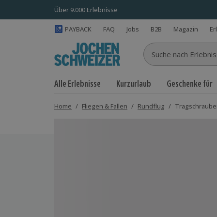
Über 9.000 Erlebnisse
PAYBACK
FAQ
Jobs
B2B
Magazin
Er
Suche nach Erlebnisse
Alle Erlebnisse
Kurzurlaub
Geschenke für
Home
/
Fliegen & Fallen
/
Rundflug
/
Tragschrauber
Bild 1 von 5