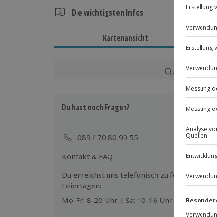
Die wichtigsten Infos
Dauer
Kartenansicht
Gesamtdauer: ca. 60 Minuten
Reine Erlebnisdauer: ca. 45 Minuten
Karte in Großans
Verfügbarkeit / Termine
Von März bis November zu bestimmte
Du hast noch Fragen?
Teilnahmebedingungen
Mindestalter: 12 Jahre (unter 18 Jahre
089 / 70 80 90 55
eines Erziehungsberechtigten)
Körpergröße: mind. 1,10 m, max. 2,10
Kontakt & FAQ
Gewicht: max. 110 kg
Normale physische und psychische Ve
Du erreichst uns telefonisch zu folgenden Z
Feiertagen:
Wetter
Mo-Fr: 8-20 Uhr | Sa: 10-16 Uhr
Bei ungünstigen Wetterbedingungen wi