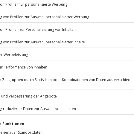
Listenansicht
© OpenStreetMaps
icht
n Terminen verfügbar
n nur mit Einverständniserklärung
Jochen Schweizer
GmbH
Mühldorfstraße 8
 m
81671
München
rfassung
eiten, außer an bundesweiten
rd das Erlebnis verschoben (die