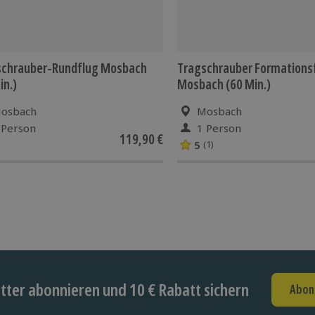
schrauber-Rundflug Mosbach
Tragschrauber Formations
in.)
Mosbach (60 Min.)
osbach
Mosbach
 Person
1 Person
119,90 €
5
(1)
ter abonnieren und 10 € Rabatt sichern
Abon