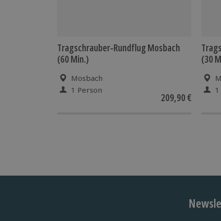
Tragschrauber-Rundflug Mosbach
Trag
(60 Min.)
(30 M
Mosbach
M
1 Person
1
209,90 €
Newslet