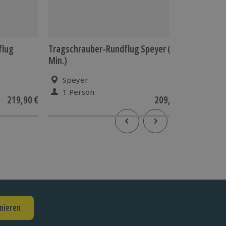
flug
Tragschrauber-Rundflug Speyer (60
Tragschr
Min.)
Mosbach
Speyer
Mos
1 Person
1 Pe
219,90 €
209,90 €
5
(1)
nieren