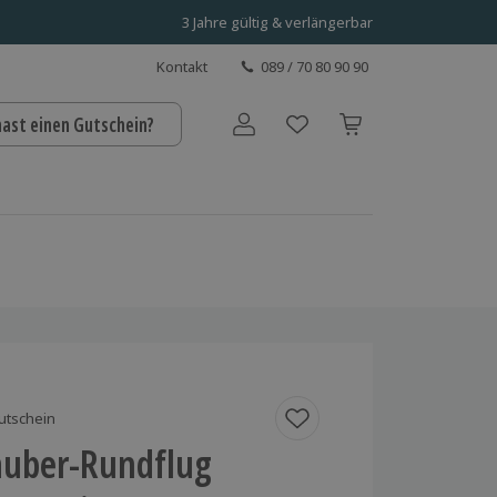
3 Jahre gültig & verlängerbar
Kontakt
089 / 70 80 90 90
hast einen Gutschein?
Benutzerkonto
utschein
auber-Rundflug