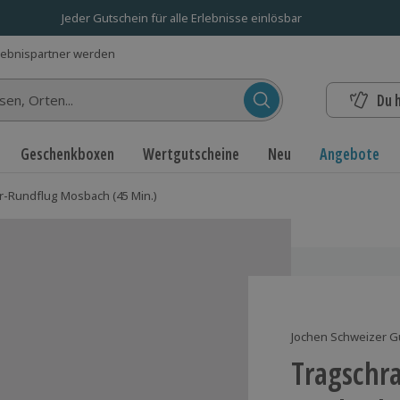
Jeder Gutschein für alle Erlebnisse einlösbar
lebnispartner werden
Du 
n...
Geschenkboxen
Wertgutscheine
Neu
Angebote
-Rundflug Mosbach (45 Min.)
Jochen Schweizer G
Tragschr