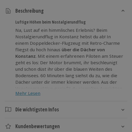
Beschreibung
Luftige Höhen beim Nostalgierundflug
Na, Lust auf ein himmlisches Erlebnis? Beim
Nostalgierundflug in Konstanz hebst du ab! In
einem Doppeldecker-Flugzeug mit Retro-Charme
fliegst du hoch hinaus
über die Dächer von
Konstanz
. Mit einem erfahrenen Piloten am Steuer
geht es los: Der Motor brummt, ihr beschleunigt
und schon düst ihr über die blauen Weiten des
Bodensees. 60 Minuten lang siehst du zu, wie die
Dächer unter dir immer kleiner werden. Aus der
Vogelperspektive genießt du einmalige Aussichten
Mehr Lesen
und kommst aus dem Staunen gar nicht mehr
heraus.
Die wichtigsten Infos
Du bist bereit für eine
luftige Entdeckungstour
?
Dann gönn dir jetzt den Nostalgierundflug und
Dauer
Konstanz!
Kundenbewertungen
Gesamtdauer: ca. 70 Minuten