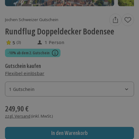
Jochen Schweizer Gutschein
Rundflug Doppeldecker Bodensee
1 Person
5
(3)
5 Sterne von 5 aus 3 Bewertungen
-10% ab dem 2. Gutschein
Gutschein kaufen
Flexibel einlösbar
1 Gutschein
1 Gutschein
1 Gutschein
249,90 €
zzgl. Versand
(inkl. MwSt.)
In den Warenkorb