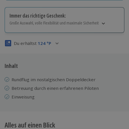
Immer das richtige Geschenk:
Große Auswahl, volle Flexibilität und maximale Sicherheit
Große Auswahl
Über 9.000 Erlebnisse.
Du erhältst
124
°P
Volle Flexibilität
Jeder Gutschein für alle Erlebnisse einlösbar.
Maximale Sicherheit
3 Jahre gültig & verlängerbar.
Inhalt
Rundflug im nostalgischen Doppeldecker
Betreuung durch einen erfahrenen Piloten
Einweisung
Alles auf einen Blick