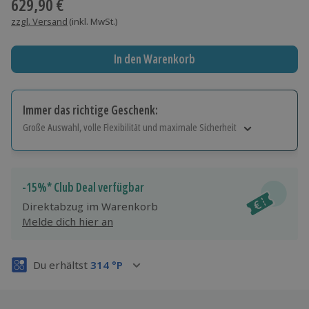
629,90 €
zzgl. Versand
(inkl. MwSt.)
In den Warenkorb
Immer das richtige Geschenk:
Große Auswahl, volle Flexibilität und maximale Sicherheit
Große Auswahl
Über 9.000 Erlebnisse.
Volle Flexibilität
-15%* Club Deal verfügbar
Jeder Gutschein für alle Erlebnisse einlösbar.
Direktabzug im Warenkorb
Maximale Sicherheit
Melde dich hier an
3 Jahre gültig & verlängerbar.
Du erhältst
314
°P