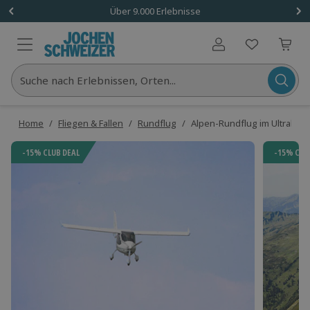
Über 9.000 Erlebnisse
Benutzerkonto
Suche nach Erlebnissen, Orten...
Home
/
Fliegen & Fallen
/
Rundflug
/
Alpen-Rundflug im Ultraleich
-15% CLUB DEAL
-15% CLU