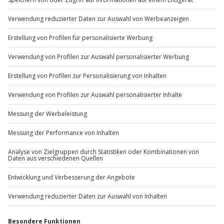
Gutschein gültig für 1 Person
Du möchtest als Firma bestellen?
Sie teilen sich das Cockpit mit Ihrem Piloten
Sichere Dir attraktive Firmenkunden Vorteile.
+49 89 / 60 60 89 700
Mo-Fr: 9-17 Uhr
b2b@jochen-schweizer.de
www.b2b.jochen-schweizer.de/
Artikelnummer
:
3657
Andere Produkte entdecken