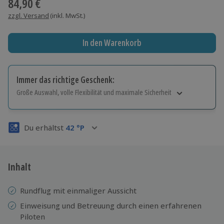
84,90 €
zzgl. Versand
(inkl. MwSt.)
In den Warenkorb
Immer das richtige Geschenk:
Große Auswahl, volle Flexibilität und maximale Sicherheit
Große Auswahl
Über 9.000 Erlebnisse.
Du erhältst
42
°P
Volle Flexibilität
Jeder Gutschein für alle Erlebnisse einlösbar.
Maximale Sicherheit
3 Jahre gültig & verlängerbar.
Inhalt
Rundflug mit einmaliger Aussicht
Einweisung und Betreuung durch einen erfahrenen
Piloten