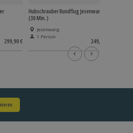
er
Hubschrauber Rundflug Jesenwang
Hubschr
(30 Min. )
(20 Min.
Jesenwang
Jes
1 Person
1 Pe
299,90 €
249,90 €
nieren