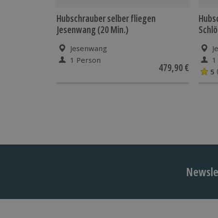
Hubschrauber selber fliegen
Hubs
Jesenwang (20 Min.)
Schlö
Jesenwang
J
1 Person
1
479,90 €
5
Newslet