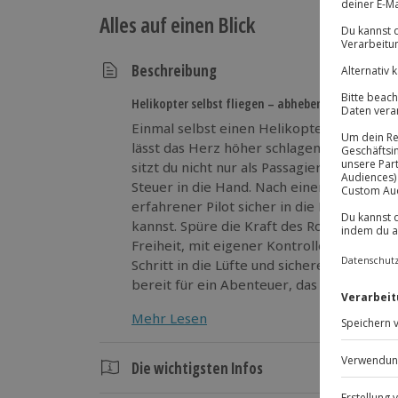
Alles auf einen Blick
Beschreibung
Helikopter selbst fliegen – abheben und staunen
Einmal selbst einen Helikopter steuern –
lässt das Herz höher schlagen. Bei einem
sitzt du nicht nur als Passagier im Cockpi
Steuer in die Hand. Nach einer ausführlic
erfahrener Pilot sicher in die Luft, wo d
kannst. Spüre die Kraft des Rotors, die Fe
Freiheit, mit eigener Kontrolle über die 
Schritt in die Lüfte und sichere dir deine
bereit für ein Abenteuer, das dich über di
Mehr Lesen
Die wichtigsten Infos