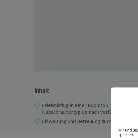
Inhalt
Erlebnisflug in einer Robinson 44 Raven o
Hubschraubertyp (je nach Verfügbarkeit)
Einweisung
und
Betreuung durch einen erfa