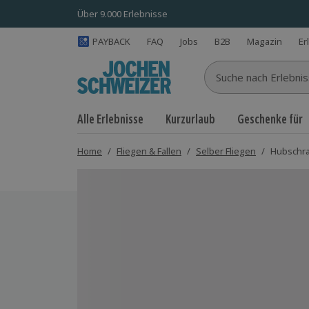
Über 9.000 Erlebnisse
PAYBACK
FAQ
Jobs
B2B
Magazin
Er
Suche nach Erlebnisse
Alle Erlebnisse
Kurzurlaub
Geschenke für
Home
/
Fliegen & Fallen
/
Selber Fliegen
/
Hubschra
Bild 1 von 5