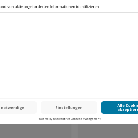
.
erfeste Kleidung, keine losen
Fr: 9-17 Uhr
www.b2b.jochen-schweizer.de/
uten und können sich von ad hoc
gelungen im Luftraum etc.)
zelnen Passagiergewichte (inkl.
vorgegeben
ergabe immer 00:00 Uhr angegeben
08:00 bis 19:00 Uhr statt. Zwei bis
dann dein Veranstalter per Mail
eiten sind u. a. wetterabhängig)