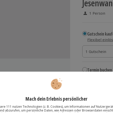
Jesenwan
1 Person
Gutschein kauf
Flexibel einlö
1 Gutschein
1 Gutschein
1 Gutschein
Termin buchen
Aktuell an 1 O
Wähle im nächs
der einem vergleichbaren
679,90 €
hrenen Piloten
zzgl. Versand
(inkl.