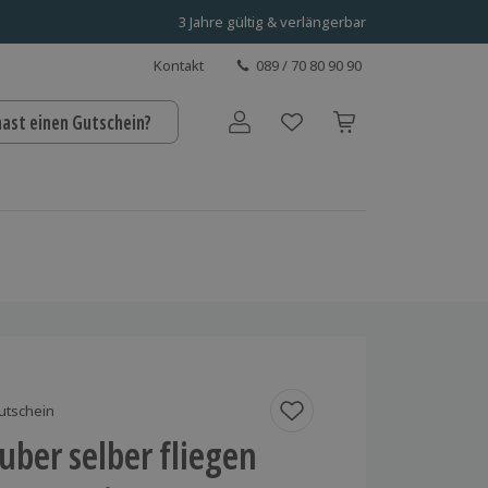
3 Jahre gültig & verlängerbar
Kontakt
089 / 70 80 90 90
hast einen Gutschein?
Benutzerkonto
utschein
ber selber fliegen