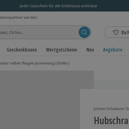
Jeder Gutschein für alle Erlebnisse einlösbar
lebnispartner werden
Du 
n...
Geschenkboxen
Wertgutscheine
Neu
Angebote
uber selber fliegen Jesenwang (30 Min.)
Jochen Schweizer G
Hubschrau