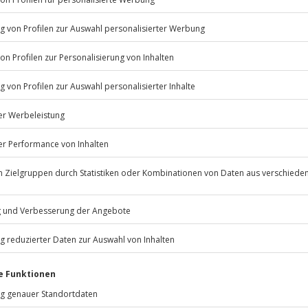
Listenansicht
in-, Ausstieg und Handlingszeiten)
© OpenStreetMaps
icht
erfügbar
n nur mit Einverständniserklärung
Jochen Schweizer
GmbH
Mühldorfstraße 8
 kg (bitte beachte, dass diese
81671
München
werden darf!)
erfassung
eiten, außer an bundesweiten
 das Erlebnis verschoben (die
r)