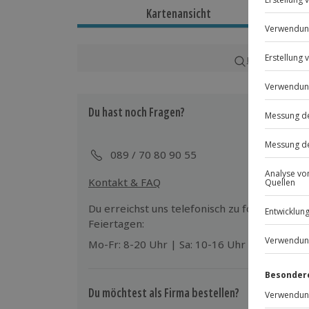
Dauer
Kartenansicht
Gesamtdauer: ca. 1-2 Stunden
Reine Erlebnisdauer: ca. 30 Minuten (E
Karte in Großans
Verfügbarkeit / Termine
Ganzjährig zu bestimmten Terminen v
Du hast noch Fragen?
Teilnahmebedingungen
Mindestalter: 16 Jahre (unter 18 Jahre
089 / 70 80 90 55
eines Erziehungsberechtigten)
Maximalgewicht inklusive Kleidung: 110
Kontakt & FAQ
Angabe auf keinen Fall überschritten 
Normale körperliche und physische V
Du erreichst uns telefonisch zu folgenden Z
Feiertagen:
Wetter
Mo-Fr: 8-20 Uhr | Sa: 10-16 Uhr
Bei schlechten Sichtverhältnissen wird
Entscheidung obliegt dem Veranstalte
Du möchtest als Firma bestellen?