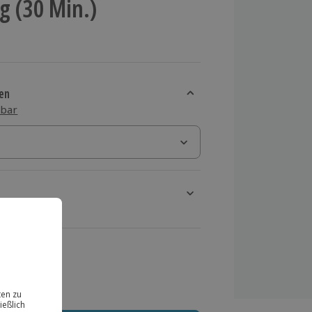
g (30 Min.)
en
sbar
rt verfügbar
ten Schritt einen Termin aus
 MwSt.)