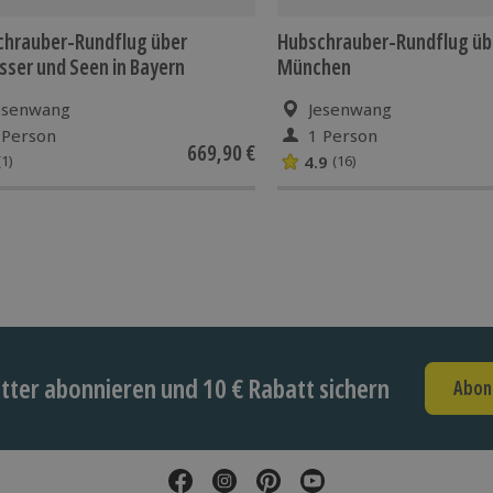
chrauber-Rundflug über
Hubschrauber-Rundflug üb
sser und Seen in Bayern
München
esenwang
Jesenwang
 Person
1 Person
669,90 €
4.9
(1)
(16)
ter abonnieren und 10 € Rabatt sichern
Abon