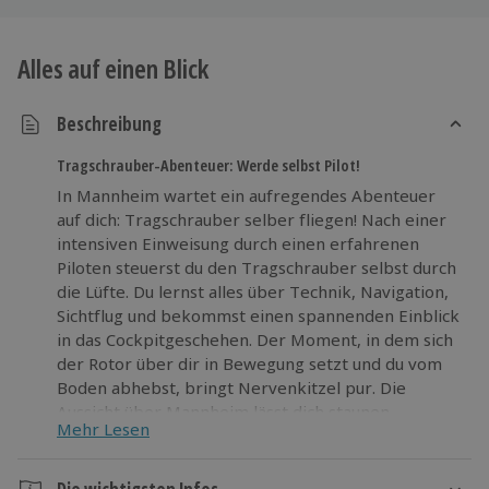
Alles auf einen Blick
Beschreibung
Tragschrauber-Abenteuer: Werde selbst Pilot!
In Mannheim wartet ein aufregendes Abenteuer
auf dich: Tragschrauber selber fliegen! Nach einer
intensiven Einweisung durch einen erfahrenen
Piloten steuerst du den Tragschrauber selbst durch
die Lüfte. Du lernst alles über Technik, Navigation,
Sichtflug und bekommst einen spannenden Einblick
in das Cockpitgeschehen. Der Moment, in dem sich
der Rotor über dir in Bewegung setzt und du vom
Boden abhebst, bringt Nervenkitzel pur. Die
Aussicht über Mannheim lässt dich staunen,
Mehr Lesen
während du aktiv das Steuer in der Hand hältst.
Dieses Erlebnis fordert dich und schenkt dir das
außergewöhnliche Gefühl, wirklich selbst zu fliegen.