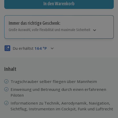
In den Warenkorb
Immer das richtige Geschenk:
Große Auswahl, volle Flexibilität und maximale Sicherheit
Große Auswahl
Über 9.000 Erlebnisse.
Du erhältst
164
°P
Volle Flexibilität
Jeder Gutschein für alle Erlebnisse einlösbar.
Maximale Sicherheit
3 Jahre gültig & verlängerbar.
Inhalt
Tragschrauber selber fliegen über Mannheim
Einweisung
und
Betreuung durch einen erfahrenen
Piloten
Informationen zu Technik, Aerodynamik, Navigation,
Sichtflug, Instrumenten im Cockpit, Funk und Luftrecht