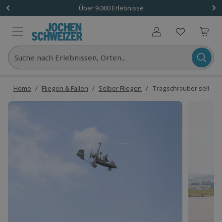
Über 9.000 Erlebnisse
Benutzerkonto
Suche nach Erlebnissen, Orten...
Home
/
Fliegen & Fallen
/
Selber Fliegen
/
Tragschrauber selber f