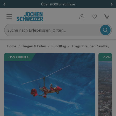
Über 9.000 Erlebnisse
Benutzerkonto
Suche nach Erlebnissen, Orten...
Home
/
Fliegen & Fallen
/
Rundflug
/
Tragschrauber Rundflug Mag
-15% CLUB DEAL
-15% CLU