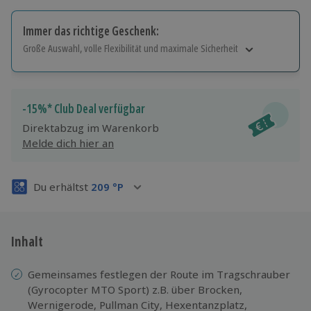
Immer das richtige Geschenk:
Große Auswahl, volle Flexibilität und maximale Sicherheit
Große Auswahl
Über 9.000 Erlebnisse.
Volle Flexibilität
-15%* Club Deal verfügbar
Jeder Gutschein für alle Erlebnisse einlösbar.
Direktabzug im Warenkorb
Maximale Sicherheit
Melde dich hier an
3 Jahre gültig & verlängerbar.
Du erhältst
209
°P
Inhalt
Gemeinsames festlegen der Route im Tragschrauber
(Gyrocopter MTO Sport) z.B. über Brocken,
Wernigerode, Pullman City, Hexentanzplatz,