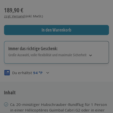
Wähle im nächsten Schritt einen Termin aus
189,90 €
zzgl. Versand
(inkl. MwSt.)
In den Warenkorb
Immer das richtige Geschenk:
Große Auswahl, volle Flexibilität und maximale Sicherheit
Große Auswahl
Über 9.000 Erlebnisse.
Du erhältst
94
°P
Volle Flexibilität
Jeder Gutschein für alle Erlebnisse einlösbar.
Maximale Sicherheit
3 Jahre gültig & verlängerbar.
Inhalt
Ca. 20-minütiger Hubschrauber-Rundflug für 1 Person
in einer Hélicoptères Guimbal Cabri G2 oder in einer