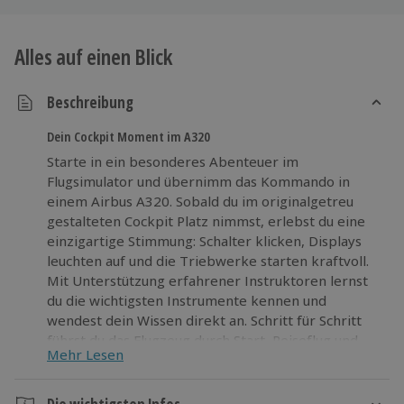
Alles auf einen Blick
Beschreibung
Dein Cockpit Moment im A320
Starte in ein besonderes Abenteuer im
Flugsimulator und übernimm das Kommando in
einem Airbus A320. Sobald du im originalgetreu
gestalteten Cockpit Platz nimmst, erlebst du eine
einzigartige Stimmung: Schalter klicken, Displays
leuchten auf und die Triebwerke starten kraftvoll.
Mit Unterstützung erfahrener Instruktoren lernst
du die wichtigsten Instrumente kennen und
wendest dein Wissen direkt an. Schritt für Schritt
führst du das Flugzeug durch Start, Reiseflug und
Mehr Lesen
Landung und triffst dabei alle Entscheidungen
selbst. Authentische Geräusche und realistische
visuelle Effekte sorgen für starke Emotionen und