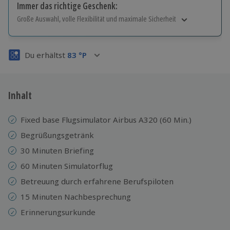
Immer das richtige Geschenk:
Große Auswahl, volle Flexibilität und maximale Sicherheit
Große Auswahl
Über 9.000 Erlebnisse.
Du erhältst
83
°P
Volle Flexibilität
Jeder Gutschein für alle Erlebnisse einlösbar.
Maximale Sicherheit
3 Jahre gültig & verlängerbar.
Inhalt
Fixed base Flugsimulator Airbus A320 (60 Min.)
Begrüßungsgetränk
30 Minuten Briefing
60 Minuten Simulatorflug
Betreuung durch erfahrene Berufspiloten
15 Minuten Nachbesprechung
Erinnerungsurkunde