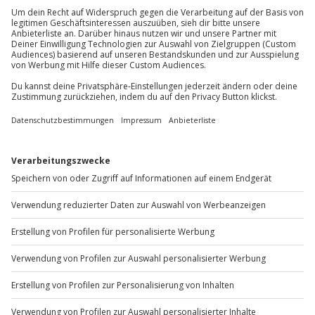
außer an bundesweiten Feiertagen:
1 Person
Mo-Fr: 8-20 Uhr | Sa: 10-16 Uhr
Du möchtest als Firma bestellen?
Sichere Dir attraktive Firmenkunden Vorteile.
+49 89 / 60 60 89 700
Mo-Fr: 9-17 Uhr
b2b@jochen-schweizer.de
www.b2b.jochen-schweizer.de/
Artikelnummer
:
13650
Andere Produkte entdecken