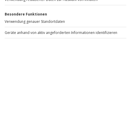
Weitere Informationen dazu, wie wir deine Daten verwenden
und verarbeiten, findest du in unserer
Datenschutzerklärung
.
Weitere Erlebnisse
Escape Game Berlin
Escape Room Mannheim
Escape Room München
Escape Room Stuttgart
Escape Game München
Escape Room Hamburg
Escape Room Köln
Escape Room Rostock – dein Live Escape Game an der