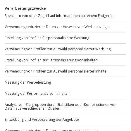
Wie zufrieden bist du mit diesen
Suchergebnissen?
Können wir etwas besser machen?
Gibt es zum Beispiel Filter oder etwas anderes, das du
vermisst?
Bitte gib hier dein Feedback ein.
Nachricht senden