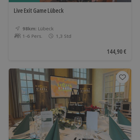
Live Exit Game Lübeck
98km:
Entfernung
Standort
Lübeck
1-6 Pers.
1,3 Std
Anzahl der Teilnehmer
Aktueller Preis
144,90 €