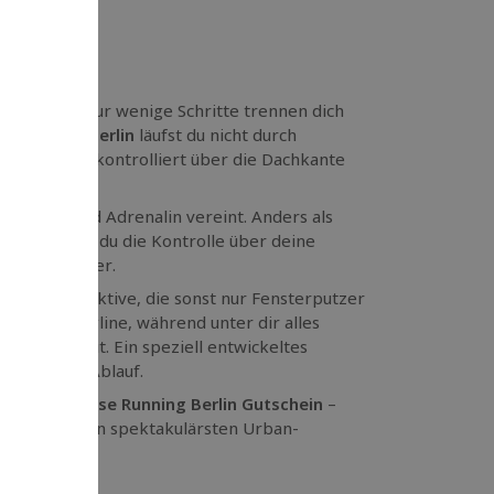
iert Berlin. Nur wenige Schritte trennen dich
e Running Berlin
läufst du nicht durch
eil kippst du kontrolliert über die Dachkante
, das Mut und Adrenalin vereint. Anders als
ing behältst du die Kontrolle über deine
Meter für Meter.
 einer Perspektive, die sonst nur Fensterputzer
ßen und Skyline, während unter dir alles
ir Sicherheit. Ein speziell entwickeltes
rollierten Ablauf.
flexibler
House Running Berlin Gutschein
–
d zählt zu den spektakulärsten Urban-