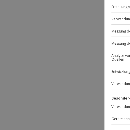
Wie z
Such
Könn
Gibt e
du ver
Weitere
und ver