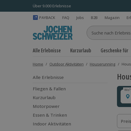
Über 9.000 Erlebnisse
PAYBACK
FAQ
Jobs
B2B
Magazin
Er
Suche nach Erlebnisse
Alle Erlebnisse
Kurzurlaub
Geschenke für
Home
/
Outdoor Aktivitäten
/
Houserunning
/
Hous
Hous
Alle Erlebnisse
Fliegen & Fallen
Wo?
Wo?
Kurzurlaub
Motorpower
Essen & Trinken
Prei
Indoor Aktivitäten