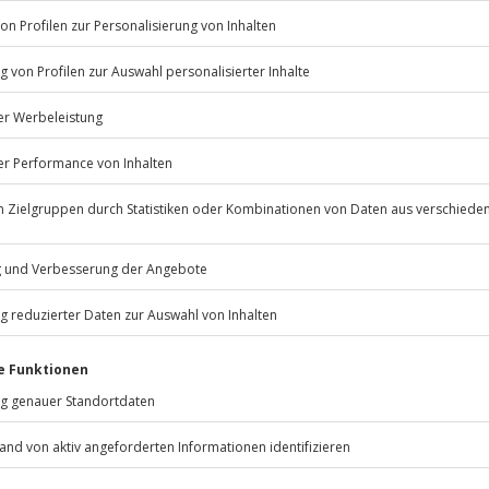
ufrieden bist du mit diesen
ergebnissen?
en wir etwas besser machen?
Bitte gi
s zum Beispiel Filter oder etwas anderes, das
misst?
 Informationen dazu, wie wir deine Daten verwenden
arbeiten, findest du in unserer
Datenschutzerklärung
.