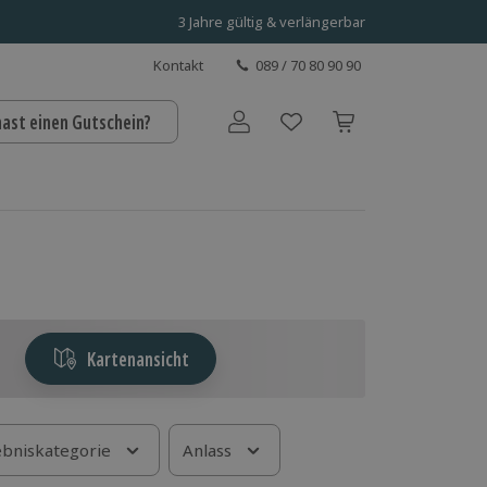
3 Jahre gültig & verlängerbar
Kontakt
089 / 70 80 90 90
hast einen Gutschein?
Benutzerkonto
Kartenansicht
ebniskategorie
Anlass