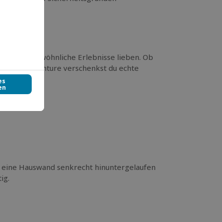
, die außergewöhnliche Erlebnisse lieben. Ob
 Urban Adventure verschenkst du echte
e eine Hauswand senkrecht hinuntergelaufen
ig.