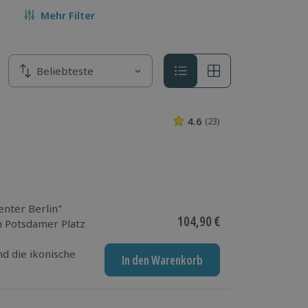
Mehr Filter
Sortieren nach
Beliebteste
Sortieren nach
4.6
(23)
4.6 von 5 Sterne
nter Berlin"
Aktueller Preis
104,90 €
m Potsdamer Platz
d die ikonische
In den Warenkorb
ng durch einen