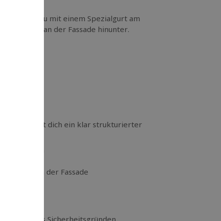
 Dabei wirst du mit einem Spezialgurt am
st senkrecht an der Fassade hinunter.
ft, erwartet dich ein klar strukturierter
 Instruktoren
e Helm
es Laufen an der Fassade
stgrenzen aus Sicherheitsgründen