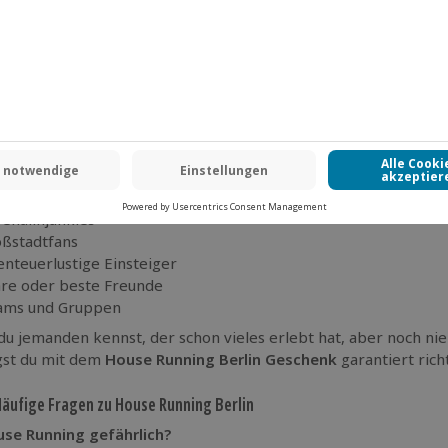
:
Durchführung wetterabhängig
ng:
Fester Termin oder als flexibler Gutschein möglich
Running Berlin als Gutschein verschenken
use Running Berlin Gutschein
ist das ideale Geschenk für alle
stag, Jubiläum oder als besondere Überraschung – mit diesem
hautmomente.
ebnis eignet sich für:
enalinjunkies
ßstadtfans
nteuerlustige Einsteiger
re oder beste Freunde
ams und Gruppen
u jemanden kennst, der schon vieles erlebt hat, aber noch ni
iegst du mit dem
House Running Berlin Geschenk
garantiert richt
Häufige Fragen zu House Running Berlin
use Running gefährlich?