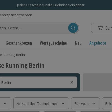
Jeder Gutschein für alle Erlebnisse einlösbar
lebnispartner werden
Du 
n...
Geschenkboxen
Wertgutscheine
Neu
Angebote
e Running Berlin
e Running Berlin
s
Anzahl der Teilnehmer
Für wen
Erl