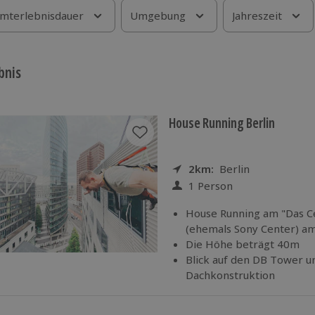
mterlebnisdauer
Umgebung
Jahreszeit
bnis
House Running Berlin
2km:
Entfernung
Standort
Berlin
1 Person
Anzahl der Teilnehmer
House Running am "Das Ce
(ehemals Sony Center) a
Die Höhe beträgt 40m
Blick auf den DB Tower un
Dachkonstruktion
​​Einweisung
und ​​Betreuu
erfahrenen Instruktor