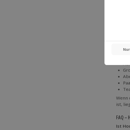
Wetter
Buchu
House 
Ein
Ho
Geburt
Gänse
Das Erl
Adr
Gro
Abe
Paa
Te
Wenn d
ist, l
FAQ – 
Ist Ho