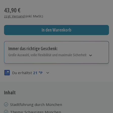
Wähle im nächsten Schritt einen Termin aus
43,90 €
zzgl. Versand
(inkl. MwSt.)
In den Warenkorb
Immer das richtige Geschenk:
Große Auswahl, volle Flexibilität und maximale Sicherheit
Große Auswahl
Über 9.000 Erlebnisse.
Du erhältst
21
°P
Volle Flexibilität
Jeder Gutschein für alle Erlebnisse einlösbar.
Maximale Sicherheit
3 Jahre gültig & verlängerbar.
Inhalt
Stadtführung durch München
Thema: Schauriges München