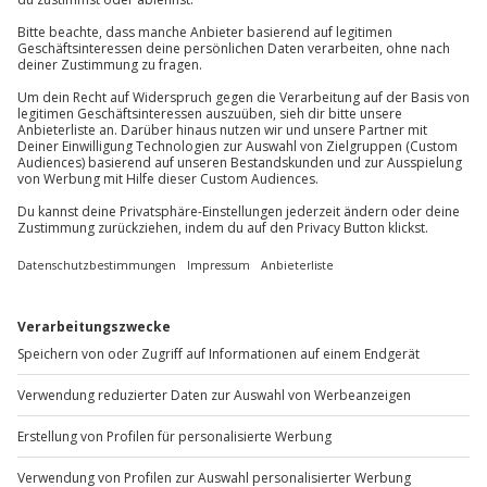
Jochen Schweizer
GmbH
Mühldorfstraße 8
81671
München
Du erreichst uns telefonisch zu folgenden Zeiten,
außer an bundesweiten Feiertagen:
Mo-Fr: 8-20 Uhr | Sa: 10-16 Uhr
Du möchtest als Firma bestellen?
Sichere Dir attraktive Firmenkunden Vorteile.
+49 89 / 60 60 89 700
Mo-Fr: 9-17 Uhr
b2b@jochen-schweizer.de
www.b2b.jochen-schweizer.de/