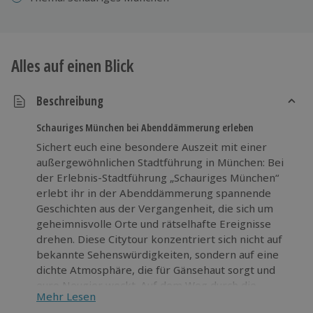
Alles auf einen Blick
Beschreibung
Schauriges München bei Abenddämmerung erleben
Sichert euch eine besondere Auszeit mit einer
außergewöhnlichen Stadtführung in München: Bei
der Erlebnis-Stadtführung „Schauriges München“
erlebt ihr in der Abenddämmerung spannende
Geschichten aus der Vergangenheit, die sich um
geheimnisvolle Orte und rätselhafte Ereignisse
drehen. Diese Citytour konzentriert sich nicht auf
bekannte Sehenswürdigkeiten, sondern auf eine
dichte Atmosphäre, die für Gänsehaut sorgt und
eure Neugier weckt. Auf dem Weg durch die
Mehr Lesen
Straßen spürt ihr den Charakter der Stadt und