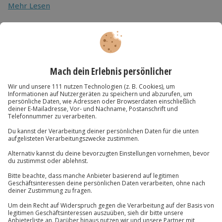
Mehr Lesen
weitere Erlebnisse verwendet werden
Als ideale Ergänzung zu einem Wertgutschein bieten
wir unsere Geschenkverpackung im Warenkorb an
Du hast noch Fragen?
089 / 70 80 90 55
Kontakt & FAQ
Jochen Schweizer
GmbH
Mühldorfstraße 8
81671
München
Du erreichst uns telefonisch zu folgenden Zeiten,
außer an bundesweiten Feiertagen:
Mo-Fr: 8-20 Uhr | Sa: 10-16 Uhr