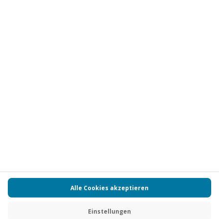
Vertrag widerrufen
FAQs
Kontakt
Zahlungsarten
Über uns
Magazin
Jobs
Partnerprogramm
PAYBACK
Versand und Lieferung
Presse
AGB
Cookie Einstellungen
Datenschutz
Nutzungsbedingungen
Online-Marktplatz
Barrierefreiheit
Grounding Page
Compliance
Impressum
RECHNUNG