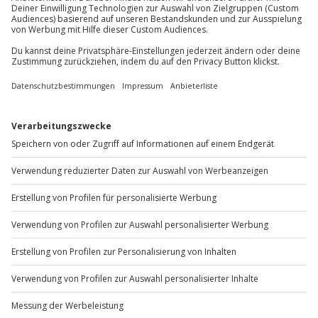
Du möchtest als Firma bestellen?
Sichere Dir attraktive Firmenkunden Vorteile.
+49 89 / 60 60 89 700
Mo-Fr: 9-17 Uhr
b2b@jochen-schweizer.de
www.b2b.jochen-schweizer.de/
Artikelnummer
:
JDFWGHB11
Andere Produkte entdecken