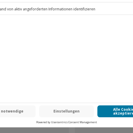
.
Fr: 9-17 Uhr
www.b2b.jochen-schweizer.de/