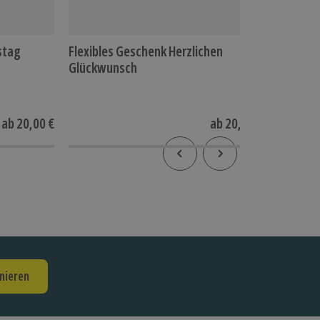
stag
Flexibles Geschenk Herzlichen
Flexibl
Glückwunsch
(Level 5
ab
20,00 €
ab
20,00 €
nieren