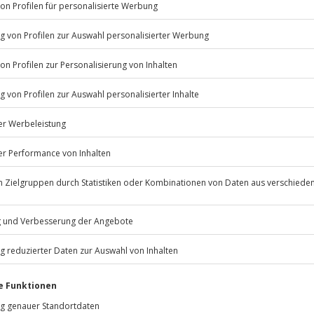
ahlt werden. Sollte ein
itere Erlebnisse verwendet
in bieten wir unsere
Jochen Schweizer
GmbH
Mühldorfstraße 8
81671
München
eiten, außer an bundesweiten