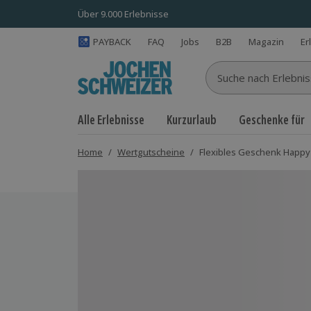
Über 9.000 Erlebnisse
PAYBACK
FAQ
Jobs
B2B
Magazin
Er
Suche nach Erlebnisse
Alle Erlebnisse
Kurzurlaub
Geschenke für
Home
/
Wertgutscheine
/
Flexibles Geschenk Happy
Bild 1 von 7