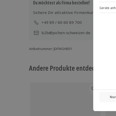
Du möchtest als Firma bestellen?
Sichere Dir attraktive Firmenkunden Vorteile
+49 89 / 60 60 89 700
Mo-
b2b@jochen-schweizer.de
Artikelnummer
:
JDFWGHB01
Andere Produkte entdecken