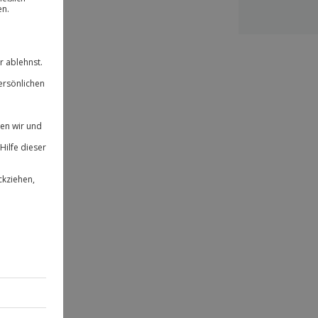
ität
 für alle Erlebnisse einlösbar.
herheit
& verlängerbar.