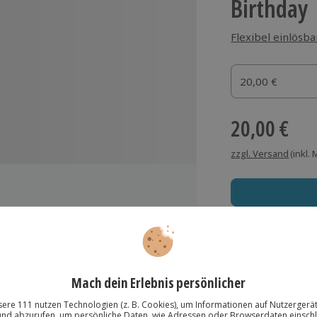
Birthday
Flexibel einlösba
Gutscheinbetrag
20,00 €
Gutscheinbetr
20,00 €
zzgl. Versand
(inkl.
Immer das rich
Große Auswahl, voll
Große Auswa
ich
Über 9.000 Erle