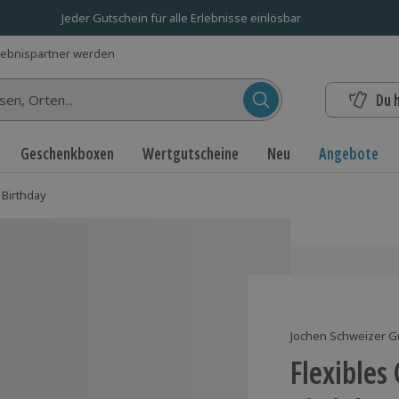
Jeder Gutschein für alle Erlebnisse einlösbar
lebnispartner werden
Du 
n...
Geschenkboxen
Wertgutscheine
Neu
Angebote
 Birthday
Jochen Schweizer G
Flexible