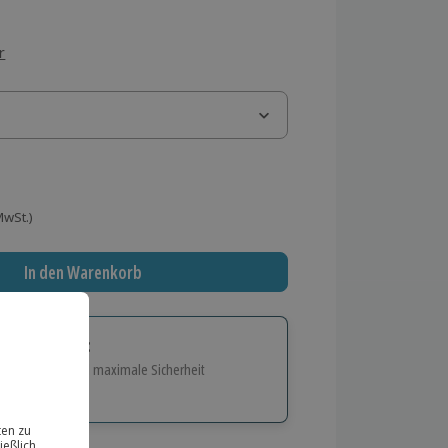
r
ag
 MwSt.)
In den Warenkorb
tige Geschenk:
e Flexibilität und maximale Sicherheit
hl
bnisse.