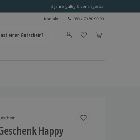
3 Jahre gültig & verlängerbar
Kontakt
089 / 70 80 90 90
hast einen Gutschein?
Benutzerkonto
utschein
s Geschenk Happy