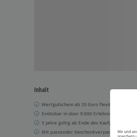
Inhalt
Wertgutschein ab 20 Euro flexibel wählbar
Einlösbar in über 9.000 Erlebnisse
3 Jahre gültig ab Ende des Kaufjahres
Mit passender Geschenkverpackung erhältl