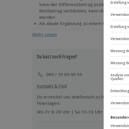
kann der Differenzbetrag problemlos zugez
Restbetrag verbleiben, kann dieser für we
werden
Als ideale Ergänzung zu einem Wertgutsche
Geschenkverpackung im Warenkorb an
Mehr Lesen
Du hast noch Fragen?
089 / 70 80 90 55
Kontakt & FAQ
Du erreichst uns telefonisch zu folgenden Z
Feiertagen:
Mo-Fr: 8-20 Uhr | Sa: 10-16 Uhr