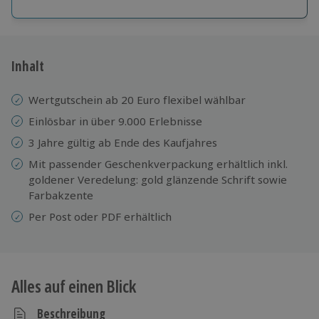
Große Auswahl
Über 9.000 Erlebnisse.
Volle Flexibilität
Jeder Gutschein für alle Erlebnisse einlösbar.
Inhalt
Maximale Sicherheit
3 Jahre gültig & verlängerbar.
Wertgutschein ab 20 Euro flexibel wählbar
Einlösbar in über 9.000 Erlebnisse
3 Jahre gültig ab Ende des Kaufjahres
Mit passender Geschenkverpackung erhältlich inkl.
goldener Veredelung: gold glänzende Schrift sowie
Farbakzente
Per Post oder PDF erhältlich
Alles auf einen Blick
Beschreibung