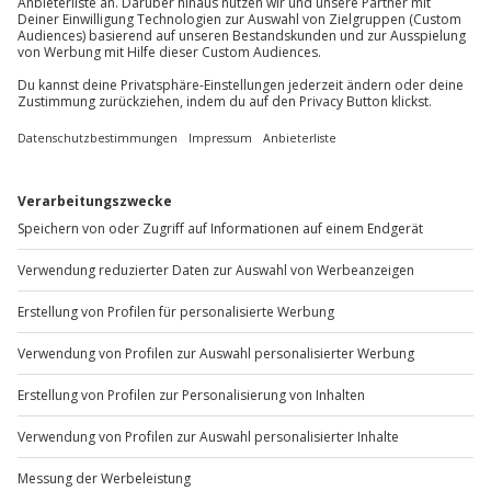
Du möchtest als Firma bestellen?
Sichere Dir attraktive Firmenkunden Vorteile.
+49 89 / 60 60 89 700
Mo-Fr: 9-17 Uhr
b2b@jochen-schweizer.de
www.b2b.jochen-schweizer.de/
Artikelnummer
:
JDFWGHZ05
Andere Produkte entdecken