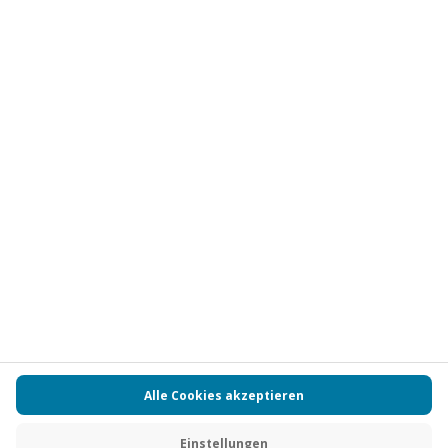
Vertrag widerrufen
FAQs
Kontakt
Zahlungsarten
Über uns
Magazin
Jobs
Partnerprogramm
PAYBACK
Versand und Lieferung
Presse
AGB
Cookie Einstellungen
Datenschutz
Nutzungsbedingungen
Online-Marktplatz
Barrierefreiheit
Grounding Page
Compliance
Impressum
RECHNUNG