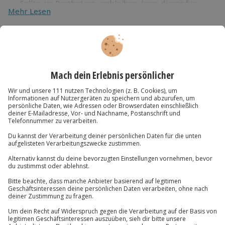
Sollte ein Restbetrag verbleiben, kann dieser für
Mehr Lesen
weitere Erlebnisse verwendet werden
Als ideale Ergänzung zu einem Wertgutschein bieten
wir unsere Geschenkverpackung im Warenkorb an
Du hast noch Fragen?
089 / 70 80 90 55
Kontakt & FAQ
Jochen Schweizer
GmbH
Mühldorfstraße 8
81671
München
Du erreichst uns telefonisch zu folgenden Zeiten,
außer an bundesweiten Feiertagen:
Mo-Fr: 8-20 Uhr | Sa: 10-16 Uhr