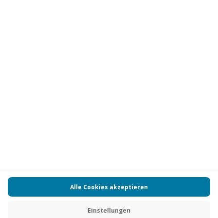
Vertrag widerrufen
FAQs
Kontakt
Zahlungsarten
Über uns
Magazin
Jobs
Partnerprogramm
PAYBACK
Versand und Lieferung
Presse
AGB
Cookie Einstellungen
Datenschutz
Nutzungsbedingungen
Online-Marktplatz
Barrierefreiheit
Grounding Page
Compliance
Impressum
RECHNUNG