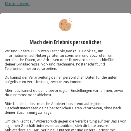
Mehr Lesen
weitere Erlebnisse verwendet werden
Als ideale Ergänzung zu einem Wertgutschein bieten
wir unsere Geschenkverpackung im Warenkorb an
Du hast noch Fragen?
089 / 70 80 90 55
Kontakt & FAQ
Jochen Schweizer
GmbH
Mühldorfstraße 8
81671
München
Du erreichst uns telefonisch zu folgenden Zeiten,
außer an bundesweiten Feiertagen:
Mo-Fr: 8-20 Uhr | Sa: 10-16 Uhr