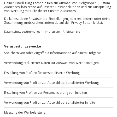
Du möchtest als Firma bestellen?
Sichere Dir attraktive Firmenkunden Vorteile.
+49 89 / 60 60 89 700
Mo-Fr: 9-17 Uhr
b2b@jochen-schweizer.de
www.b2b.jochen-schweizer.de/
Artikelnummer
:
JDFWGFW08
Andere Produkte entdecken