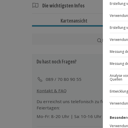
Die wichtigsten Infos
Dauer
Kartenansicht
Gesamtdauer: ca. 75 Minuten
Reine Erlebniszeit: ca. 60 Minuten
Karte in Großans
Verfügbarkeit / Termine
Ganzjährig montags und mittwochs z
Du hast noch Fragen?
Teilnahmebedingungen
Mindestalter: 14 Jahre (unter 18 Jahre
089 / 70 80 90 55
eines Erziehungsberechtigten)
Teilnahme für Personen mit Handicap
Kontakt & FAQ
Veranstalter möglich
Du erreichst uns telefonisch zu folgenden Z
Feiertagen:
Ausrüstung & Kleidung
Mo-Fr: 8-20 Uhr | Sa: 10-16 Uhr
Wird gestellt: Walkie-Talkie