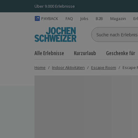
Über 9.000 Erlebnisse
PAYBACK
FAQ
Jobs
B2B
Magazin
Er
Suche nach Erlebnisse
Alle Erlebnisse
Kurzurlaub
Geschenke für
Home
/
Indoor Aktivitäten
/
Escape Room
/
Escape 
Bild 1 von 5