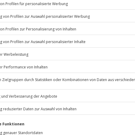
Listenansicht
© OpenStreetMaps
icht
u bestimmten Terminen verfügbar
n nur mit Einverständniserklärung
Jochen Schweizer
GmbH
Mühldorfstraße 8
 nach Absprache mit dem
81671
München
eiten, außer an bundesweiten