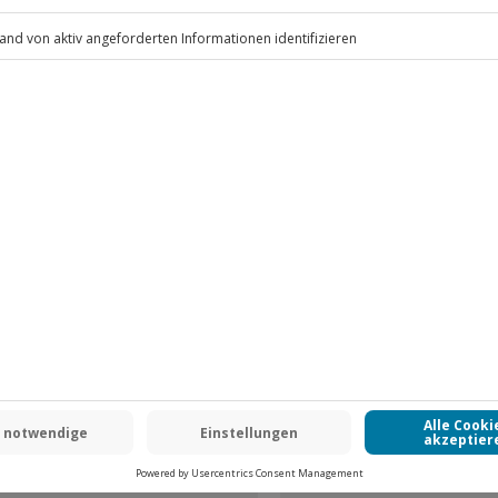
.
 18 Jahre)
Fr: 9-17 Uhr
www.b2b.jochen-schweizer.de/
 CLUB DEAL
-15% CLUB DEAL