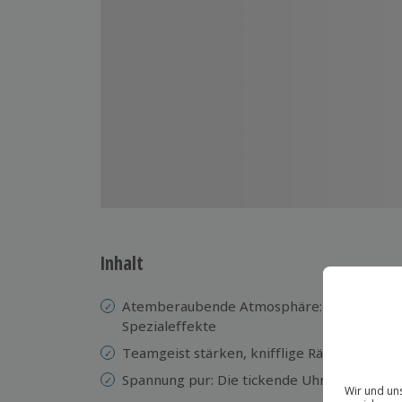
Inhalt
Atemberaubende Atmosphäre: Detailliert g
Spezialeffekte
Teamgeist stärken, knifflige Rätsel lösen
Spannung pur: Die tickende Uhr sorgt für z