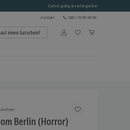
3 Jahre gültig & verlängerbar
Kontakt
089 / 70 80 90 90
hast einen Gutschein?
Benutzerkonto
utschein
om Berlin (Horror)