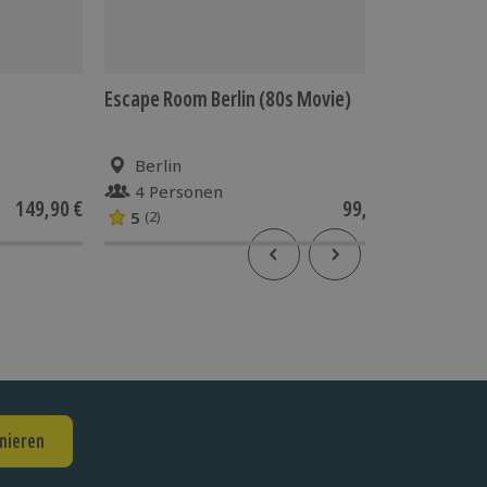
Escape Room Berlin (80s Movie)
Yoga fü
Berlin
Bla
4 Personen
2 P
149,90 €
99,90 €
5
(2)
nieren