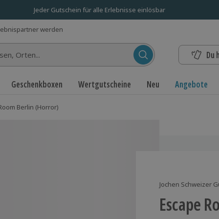
Jeder Gutschein für alle Erlebnisse einlösbar
lebnispartner werden
Du 
n...
Geschenkboxen
Wertgutscheine
Neu
Angebote
Room Berlin (Horror)
Jochen Schweizer G
Escape Ro