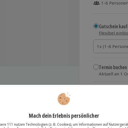
1-6 Persone
Gutschein kauf
Flexibel einlö
1x (1-6 Personen
1x (1-6 Person
1x (1-6 Person
Termin buchen
Aktuell an 1 O
Wähle im nächs
219,90 €
estaltete Räume und
zzgl. Versand
(inkl.
 und Herausforderungen meistern
usätzlichen Adrenalinkick