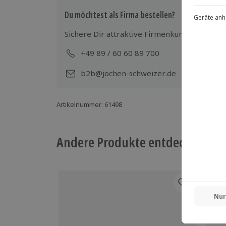
Teilnehmer
Du möchtest als Firma bestellen?
Gutschein gültig für bis zu 6 Personen
Gruppengröße: 2-6 Personen
Sichere Dir attraktive Firmenkunden Vorteile
1 Begleitperson möglich (Mindestalter:
+49 89 / 60 60 89 700
Mo-
b2b@jochen-schweizer.de
Artikelnummer
:
61498
Andere Produkte entdecken
-15%