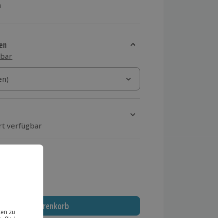
n
en
sbar
)
en)
en)
rt verfügbar
ten Schritt einen Termin aus
 MwSt.)
In den Warenkorb