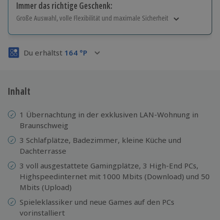
Immer das richtige Geschenk:
Große Auswahl, volle Flexibilität und maximale Sicherheit
Große Auswahl
Über 9.000 Erlebnisse.
Du erhältst
164
°P
Volle Flexibilität
Jeder Gutschein für alle Erlebnisse einlösbar.
Maximale Sicherheit
3 Jahre gültig & verlängerbar.
Inhalt
1 Übernachtung in der exklusiven LAN-Wohnung in
Braunschweig
3 Schlafplätze, Badezimmer, kleine Küche und
Dachterrasse
3 voll ausgestattete Gamingplätze, 3 High-End PCs,
Highspeedinternet mit 1000 Mbits (Download) und 50
Mbits (Upload)
Spieleklassiker und neue Games auf den PCs
vorinstalliert