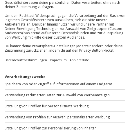
81671
München
Hinweis
Du erreichst uns telefonisch zu folgenden Zeiten,
außer an bundesweiten Feiertagen:
Hin- und Rückreise sind im Preis nicht inbegriffen
Mo-Fr: 8-20 Uhr | Sa: 10-16 Uhr
Du möchtest als Firma bestellen?
Sichere Dir attraktive Firmenkunden Vorteile.
+49 89 / 60 60 89 700
Mo-Fr: 9-17 Uhr
b2b@jochen-schweizer.de
www.b2b.jochen-schweizer.de/
Artikelnummer
:
62312