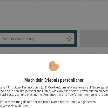
Wo (PLZ oder Ort)
s
Anzahl der Teilnehmer
Für wen
Ges
ebnisse
Bodyflying (4 Min.) - Arena
STSELLER