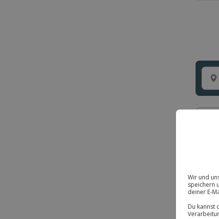
Prei
17
Erl
BE