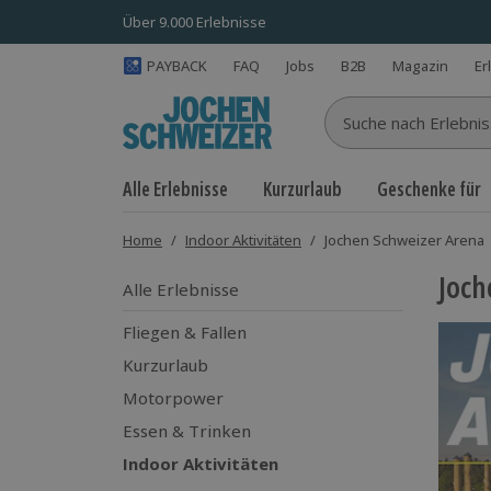
Über 9.000 Erlebnisse
PAYBACK
FAQ
Jobs
B2B
Magazin
Er
Suche nach Erlebnisse
Alle Erlebnisse
Kurzurlaub
Geschenke für
Home
/
Indoor Aktivitäten
/
Jochen Schweizer Arena
Joch
Alle Erlebnisse
Fliegen & Fallen
Kurzurlaub
Motorpower
Essen & Trinken
Indoor Aktivitäten