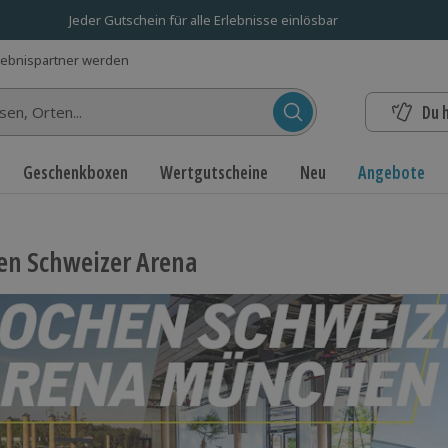
Jeder Gutschein für alle Erlebnisse einlösbar
lebnispartner werden
Du 
n...
Geschenkboxen
Wertgutscheine
Neu
Angebote
en Schweizer Arena