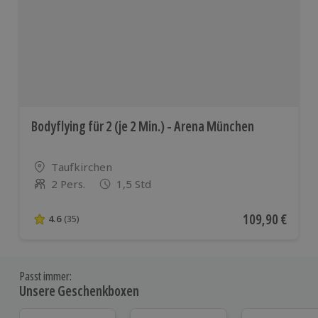
Bodyflying für 2 (je 2 Min.) - Arena München
Standort
Taufkirchen
2 Pers.
1,5 Std
Anzahl der Teilnehmer
Aktueller Preis
109,90 €
4.6
(35)
4.6 von 5 Sternen basierend auf 35 Bewertungen
Passt immer:
Unsere Geschenkboxen