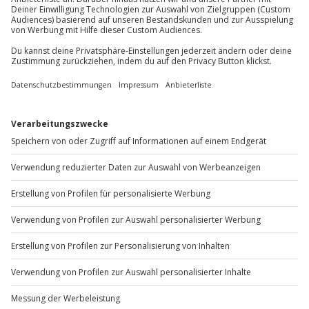
Immer das richtige Geschenk:
Du bist dir nicht sicher, ob dein gewähltes Erlebnis passt? Kein
Problem, denn es ist bequem für jedes andere unserer
Erlebnisse einlösbar.
Indoor Surfen (Kinder bis 14 J.) - Arena München