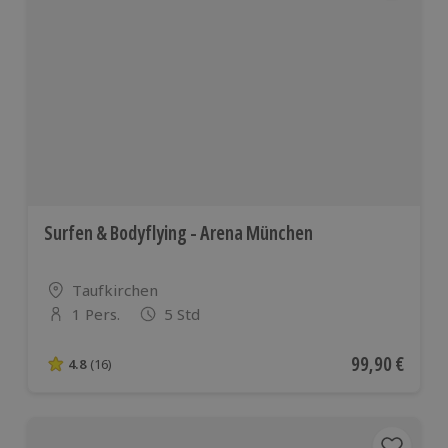
Surfen & Bodyflying - Arena München
Standort
Taufkirchen
1 Pers.
5 Std
Anzahl der Teilnehmer
Aktueller Pre
99,90 €
4.8
(16)
4.8 von 5 Sternen basierend auf 16 Bewertungen