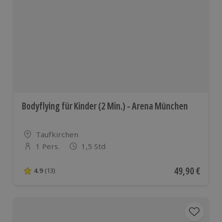
Bodyflying für Kinder (2 Min.) - Arena München
Standort
Taufkirchen
1 Pers.
1,5 Std
Anzahl der Teilnehmer
Aktueller Pre
49,90 €
4.9
(13)
4.9 von 5 Sternen basierend auf 13 Bewertungen