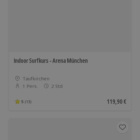
Indoor Surfkurs - Arena München
Standort
Taufkirchen
1 Pers.
2 Std
Anzahl der Teilnehmer
Aktueller Preis
119,90 €
5
(13)
5 von 5 Sternen basierend auf 13 Bewertungen