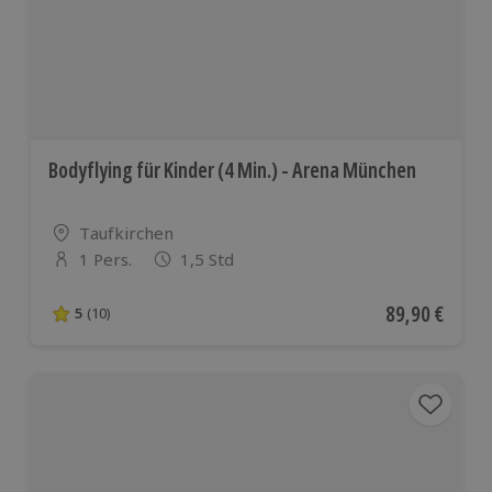
Ländern
Bodyflying für Kinder (4 Min.) - Arena München
Standort
Taufkirchen
1 Pers.
1,5 Std
Anzahl der Teilnehmer
Aktueller Pre
89,90 €
5
(10)
5 von 5 Sternen basierend auf 10 Bewertungen