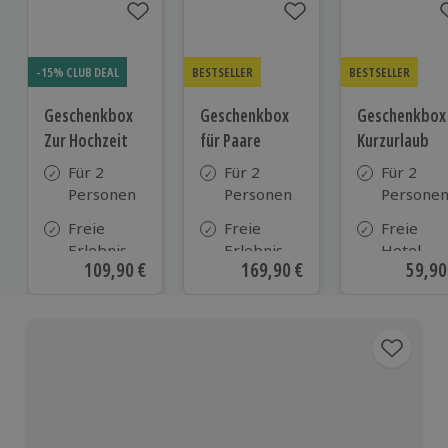
-15% CLUB DEAL
BESTSELLER
BESTSELLER
Geschenkbox
Geschenkbox
Geschenkbox
Zur Hochzeit
für Paare
Kurzurlaub
Für 2
Für 2
Für 2
Personen
Personen
Persone
Freie
Freie
Freie
Erlebnis-
Erlebnis-
Hotel-
Aktueller Preis
109,90 €
Aktueller Preis
169,90 €
Aktue
59,90
Auswahl
Auswahl
Auswahl
an ca.
an ca. 860
aus ca. 5
610 Orten
Orten
Hotels in
Deutschl
Österrei
und viele
weiteren
europäis