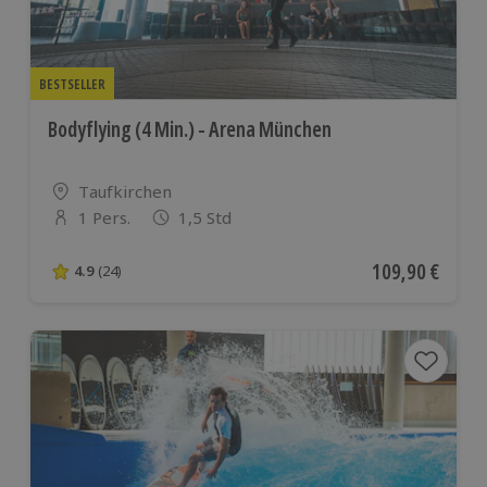
BESTSELLER
Bodyflying (4 Min.) - Arena München
Standort
Taufkirchen
1 Pers.
1,5 Std
Anzahl der Teilnehmer
Aktueller Preis
109,90 €
4.9
(24)
4.9 von 5 Sternen basierend auf 24 Bewertungen