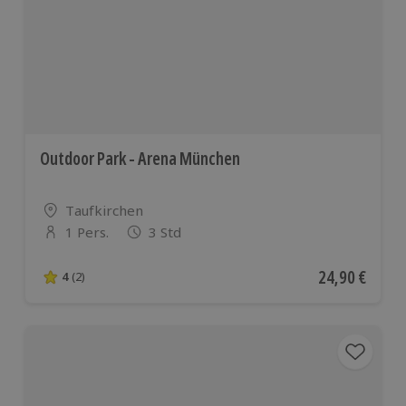
Outdoor Park - Arena München
Standort
Taufkirchen
1 Pers.
3 Std
Anzahl der Teilnehmer
Aktueller Pre
24,90 €
4
(2)
4 von 5 Sternen basierend auf 2 Bewertungen