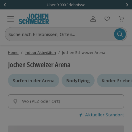
Über 9.000 Erlebnisse
Benutzerkonto
Suche nach Erlebnissen, Orten...
Home
/
Indoor Aktivitäten
/
Jochen Schweizer Arena
Jochen Schweizer Arena
Surfen in der Arena
Surfen in der Arena
Bodyflying
Bodyflying
Kinder-Erlebn
Kinder-Erlebn
Wo (PLZ oder Ort)
Aktueller Standort