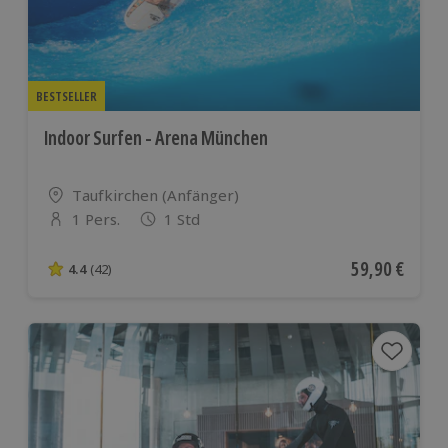
BESTSELLER
Indoor Surfen - Arena München
Standort
Taufkirchen (Anfänger)
1 Pers.
1 Std
Anzahl der Teilnehmer
Aktueller Pre
59,90 €
4.4
(42)
4.4 von 5 Sternen basierend auf 42 Bewertungen