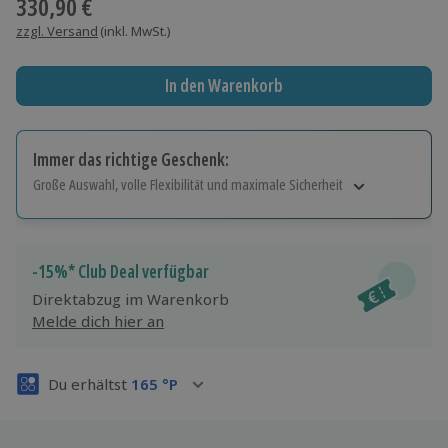
330,90 €
zzgl. Versand
(inkl. MwSt.)
In den Warenkorb
Immer das richtige Geschenk:
Große Auswahl, volle Flexibilität und maximale Sicherheit
Große Auswahl
Über 9.000 Erlebnisse.
Volle Flexibilität
-15%* Club Deal verfügbar
Jeder Gutschein für alle Erlebnisse einlösbar.
Direktabzug im Warenkorb
Maximale Sicherheit
Melde dich hier an
3 Jahre gültig & verlängerbar.
Du erhältst
165
°P