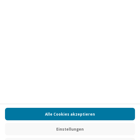
Vertrag widerrufen
FAQs
Kontakt
Zahlungsarten
Über uns
Magazin
Jobs
Partnerprogramm
PAYBACK
Versand und Lieferung
Presse
AGB
Cookie Einstellungen
Datenschutz
Nutzungsbedingungen
Online-Marktplatz
Barrierefreiheit
Grounding Page
Compliance
Impressum
RECHNUNG