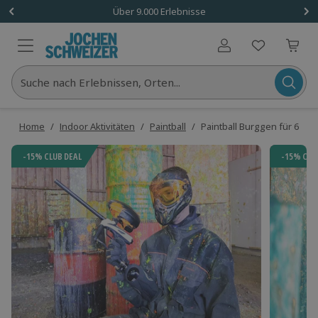
Über 9.000 Erlebnisse
Benutzerkonto
Suche nach Erlebnissen, Orten...
Home
/
Indoor Aktivitäten
/
Paintball
/
Paintball Burggen für 6
-15% CLUB DEAL
-15% CLU