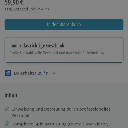
59,90 €
zzgl. Versand
(inkl. MwSt.)
In den Warenkorb
Immer das richtige Geschenk:
Große Auswahl, volle Flexibilität und maximale Sicherheit
Große Auswahl
Über 9.000 Erlebnisse.
Du erhältst
29
°P
Volle Flexibilität
Jeder Gutschein für alle Erlebnisse einlösbar.
Maximale Sicherheit
3 Jahre gültig & verlängerbar.
Inhalt
Einweisung und Betreuung durch professionelles
Personal
Komplette Spielausrüstung (Overall, Markierer,