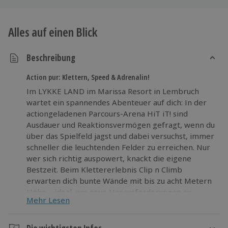
Alles auf einen Blick
Beschreibung
Action pur: Klettern, Speed & Adrenalin!
Im LYKKE LAND im Marissa Resort in Lembruch
wartet ein spannendes Abenteuer auf dich: In der
actiongeladenen Parcours-Arena HiT iT! sind
Ausdauer und Reaktionsvermögen gefragt, wenn du
über das Spielfeld jagst und dabei versuchst, immer
schneller die leuchtenden Felder zu erreichen. Nur
wer sich richtig auspowert, knackt die eigene
Bestzeit. Beim Klettererlebnis Clip n Climb
erwarten dich bunte Wände mit bis zu acht Metern
Höhe – ideal, um neue Herausforderungen zu
Mehr Lesen
meistern und über dich hinauszuwachsen. Ob du
lieber kletterst, balancierst oder spielerisch
Adrenalin tankst – hier wird Bewegung zum echten