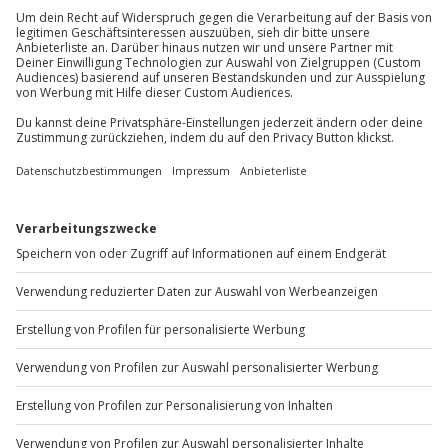
außer an bundesweiten Feiertagen:
Ausrüstung & Kleidung
Mo-Fr: 8-20 Uhr | Sa: 10-16 Uhr
Teilnehmer
Gutschein gültig für 1 Person
Du möchtest als Firma bestellen?
Sichere Dir attraktive Firmenkunden Vorteile.
+49 89 / 60 60 89 700
Mo-Fr: 9-17 Uhr
b2b@jochen-schweizer.de
www.b2b.jochen-schweizer.de/
Artikelnummer
:
62402
Andere Produkte entdecken