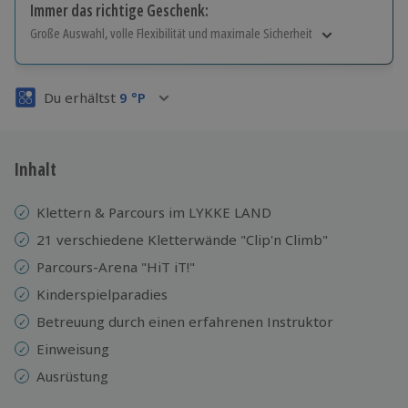
Immer das richtige Geschenk:
Große Auswahl, volle Flexibilität und maximale Sicherheit
Große Auswahl
Über 9.000 Erlebnisse.
Du erhältst
9
°P
Volle Flexibilität
Jeder Gutschein für alle Erlebnisse einlösbar.
Maximale Sicherheit
3 Jahre gültig & verlängerbar.
Inhalt
Klettern & Parcours im LYKKE LAND
21 verschiedene Kletterwände "Clip'n Climb"
Parcours-Arena "HiT iT!"
Kinderspielparadies
Betreuung durch einen erfahrenen Instruktor
Einweisung
Ausrüstung