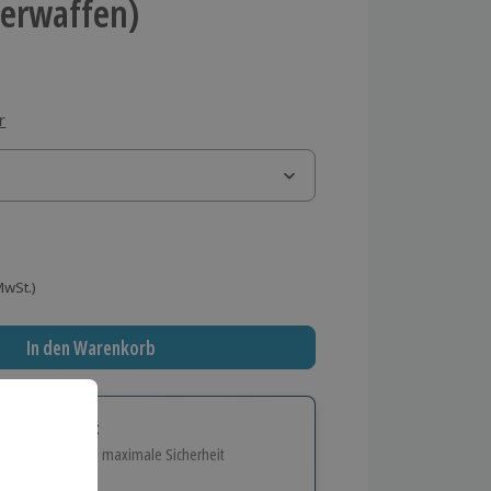
uerwaffen)
r
 MwSt.)
In den Warenkorb
tige Geschenk:
e Flexibilität und maximale Sicherheit