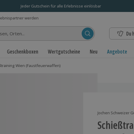
Jeder Gutschein für alle Erlebnisse einlösbar
lebnispartner werden
Du 
n...
Geschenkboxen
Wertgutscheine
Neu
Angebote
ßtraining Wien (Faustfeuerwaffen)
Jochen Schweizer G
Schießtr