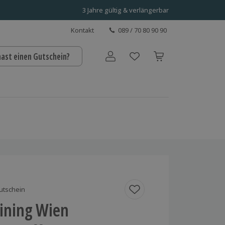
3 Jahre gültig & verlängerbar
Kontakt
089 / 70 80 90 90
hast einen Gutschein?
Benutzerkonto
utschein
aining Wien