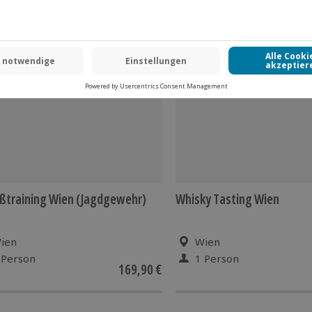
oder sogar verletzt werden, wird
Uhr)
ßtraining Wien (Jagdgewehr)
Whisky Tasting Wien
ien
Wien
 Person
1 Person
169,90 €