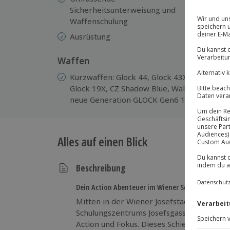
Ei
Sicherheitsunterweisung und
D
Waffenschulung
Ausrüstung
Waffen
Kurzwaffen: Glock 44, Glock 43X, Glock 48, 
Glock 19X, CZ Shadow Blue, Walther PDP C
neue Generation GLOCK Gen6 17, 19, 45 un
Alles auf einen Blick
Beschreibung
Dein Action Abenteuer im Wiener Schiesskino
Mitten in der Wiener Josefstadt erwartet
Schulungszentrums Josefsgasse ein außer
Action und Fokus. Dieses Schießtraining W