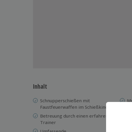
Inhalt
Schnupperschießen mit
Mu
Faustfeuerwaffen im Schießkino
Sc
Betreuung durch einen erfahrenen
Fa
Trainer
W
Umfassende