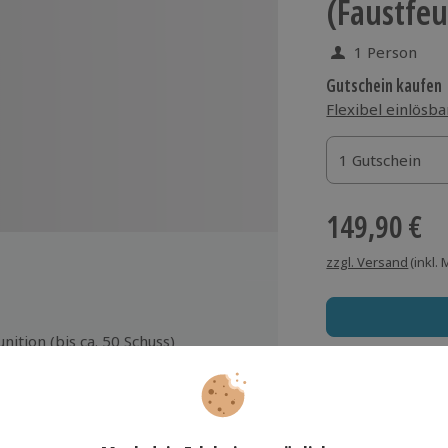
(Faustfe
1 Person
Gutschein kaufen
Flexibel einlösba
1 Gutschein
1 Gutschein
1 Gutschein
149,90 €
zzgl. Versand
(inkl.
nition (bis ca. 50 Schuss)
hussdistanz: 10 Meter
Immer das rich
chinformationen zu
Große Auswahl, voll
affengesetzen