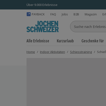
Über 9.000 Erlebnisse
PAYBACK
FAQ
Jobs
B2B
Magazin
Er
Suche nach Erlebnisse
Alle Erlebnisse
Kurzurlaub
Geschenke für
Home
/
Indoor Aktivitäten
/
Schiesstraining
/
Schie
Bild 1 von 6