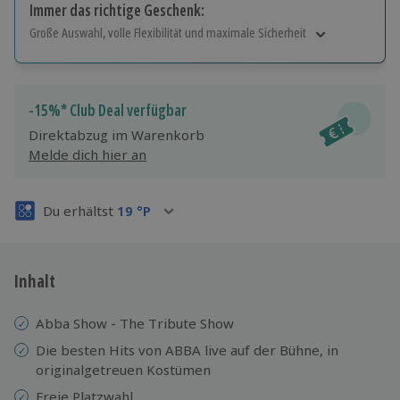
Immer das richtige Geschenk:
Große Auswahl, volle Flexibilität und maximale Sicherheit
Große Auswahl
Über 9.000 Erlebnisse.
Volle Flexibilität
-15%* Club Deal verfügbar
Jeder Gutschein für alle Erlebnisse einlösbar.
Direktabzug im Warenkorb
Maximale Sicherheit
Melde dich hier an
3 Jahre gültig & verlängerbar.
Du erhältst
19
°P
Inhalt
Abba Show - The Tribute Show
Die besten Hits von ABBA live auf der Bühne, in
originalgetreuen Kostümen
Freie Platzwahl