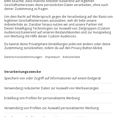
Mühldorfstraße 8
81671
München
Du erreichst uns telefonisch zu folgenden Zeiten,
außer an bundesweiten Feiertagen:
Mo-Fr: 8-20 Uhr | Sa: 10-16 Uhr
Du möchtest als Firma bestellen?
Sichere Dir attraktive Firmenkunden Vorteile.
+49 89 / 60 60 89 700
Mo-Fr: 9-17 Uhr
b2b@jochen-schweizer.de
www.b2b.jochen-schweizer.de/