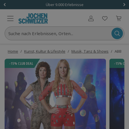
Über 9.000 Erlebnisse
Benutzerkonto
Suche nach Erlebnissen, Orten...
Home
/
Kunst, Kultur & Lifestyle
/
Musik, Tanz & Shows
/
ABBA Sh
-15% CLUB DEAL
-15% CLU