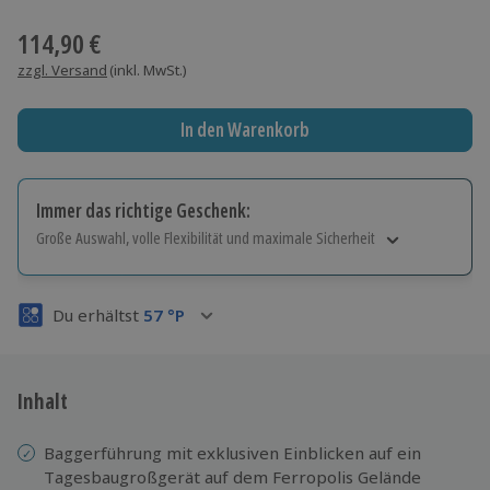
Wähle im nächsten Schritt einen Termin aus
114,90 €
zzgl. Versand
(inkl. MwSt.)
In den Warenkorb
Immer das richtige Geschenk:
Große Auswahl, volle Flexibilität und maximale Sicherheit
Große Auswahl
Über 9.000 Erlebnisse.
Du erhältst
57
°P
Volle Flexibilität
Jeder Gutschein für alle Erlebnisse einlösbar.
Maximale Sicherheit
3 Jahre gültig & verlängerbar.
Inhalt
Baggerführung mit exklusiven Einblicken auf ein
Tagesbaugroßgerät auf dem Ferropolis Gelände