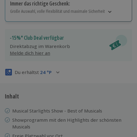
Immer das richtige Geschenk:
Große Auswahl, volle Flexibilität und maximale Sicherheit
Große Auswahl
Über 9.000 Erlebnisse.
Volle Flexibilität
-15%* Club Deal verfügbar
Jeder Gutschein für alle Erlebnisse einlösbar.
Direktabzug im Warenkorb
Maximale Sicherheit
Melde dich hier an
3 Jahre gültig & verlängerbar.
Du erhältst
24
°P
Inhalt
Musical Starlights Show - Best of Musicals
Showprogramm mit den Highlights der schönsten
Musicals
Freie Platzwahl vor Ort