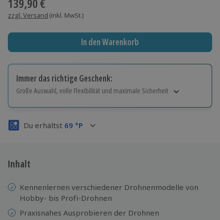
139,90 €
zzgl. Versand
(inkl. MwSt.)
In den Warenkorb
Immer das richtige Geschenk:
Große Auswahl, volle Flexibilität und maximale Sicherheit
Große Auswahl
Über 9.000 Erlebnisse.
Du erhältst
69
°P
Volle Flexibilität
Jeder Gutschein für alle Erlebnisse einlösbar.
Maximale Sicherheit
3 Jahre gültig & verlängerbar.
Inhalt
Kennenlernen verschiedener Drohnenmodelle von
Hobby- bis Profi-Drohnen
Praxisnahes Ausprobieren der Drohnen