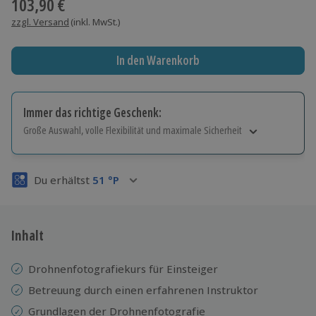
103,90 €
zzgl. Versand
(inkl. MwSt.)
In den Warenkorb
Immer das richtige Geschenk:
Große Auswahl, volle Flexibilität und maximale Sicherheit
Große Auswahl
Über 9.000 Erlebnisse.
Du erhältst
51
°P
Volle Flexibilität
Jeder Gutschein für alle Erlebnisse einlösbar.
Maximale Sicherheit
3 Jahre gültig & verlängerbar.
Inhalt
Drohnenfotografiekurs für Einsteiger
Betreuung durch einen erfahrenen Instruktor
Grundlagen der Drohnenfotografie