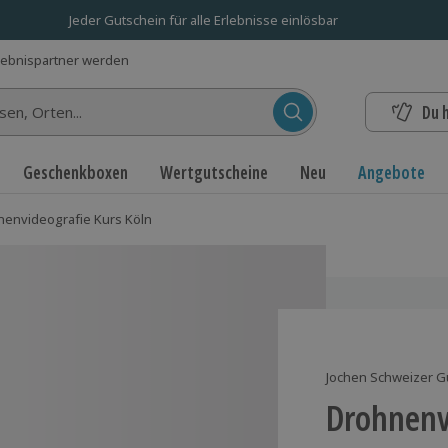
Jeder Gutschein für alle Erlebnisse einlösbar
lebnispartner werden
Du 
n...
Geschenkboxen
Wertgutscheine
Neu
Angebote
nenvideografie Kurs Köln
Jochen Schweizer G
Drohnenv