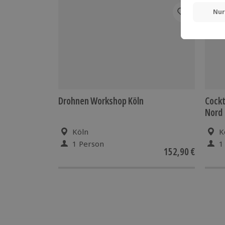
Drohnen Workshop Köln
Cockt
Nord
Köln
K
1 Person
1
152,90 €