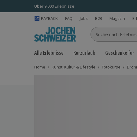
Über 9.000 Erlebnisse
PAYBACK
FAQ
Jobs
B2B
Magazin
Er
Suche nach Erlebnisse
Alle Erlebnisse
Kurzurlaub
Geschenke für
Home
/
Kunst, Kultur & Lifestyle
/
Fotokurse
/
Droh
Bild 1 von 5