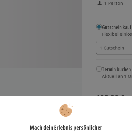
1 Person
Gutschein kauf
Flexibel einlö
1 Gutschein
1 Gutschein
1 Gutschein
Termin buchen
Aktuell an 1 O
Wähle im nächs
103,90 €
zzgl. Versand
(inkl.
deografie von Kameratechnik über
tivenwahl
de Übergänge und fesselnde