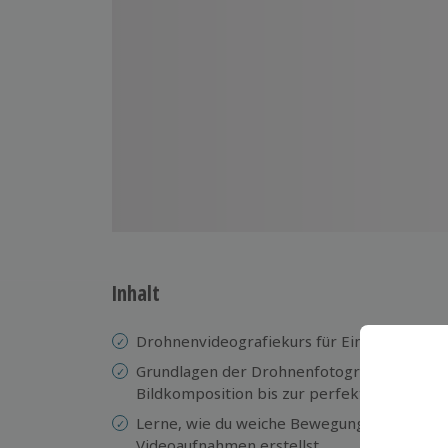
Inhalt
Drohnenvideografiekurs für Einsteiger
Grundlagen der Drohnenfotografie und -vi
Bildkomposition bis zur perfekten Perspek
Lerne, wie du weiche Bewegungen, fließen
Videoaufnahmen erstellst