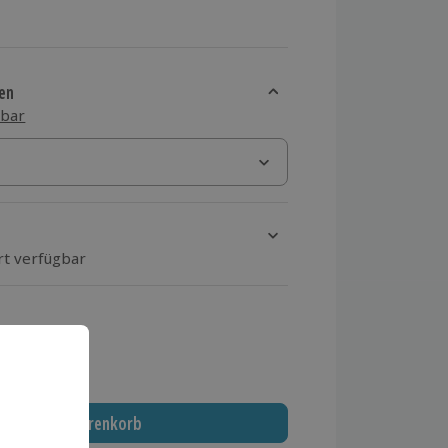
en
sbar
rt verfügbar
ten Schritt einen Termin aus
 MwSt.)
In den Warenkorb