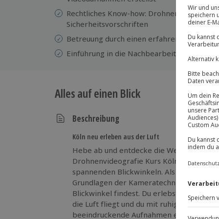
Rechtliches Know-how: Drohnengesetze, F
Sicherheitsvorschriften
Betreuung durch einen erfahrenen Instrukt
Einführung in die Nachbearbeitung des Vid
Alles auf einen Blick
Beschreibung
Köln neu erleben aus der Luft
Hebe ab und entdecke die Welt aus einer
Drohnenvideografie Kurs Köln erlebst du
spannenden Blickwinkeln. Als Anfänger lern
Grundlagen der Kameratechnik, der Bildg
Blickwinkel findest. Du erlebst das Gefühl
die Luft fliegt und du mit ruhigen Bewe
beeindruckende Aufnahmen erstellst. Ein e