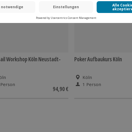
ail Workshop Köln Neustadt-
Poker Aufbaukurs Köln
öln
Köln
 Person
1 Person
94,90 €