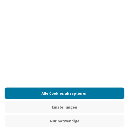
Vertrag widerrufen
FAQs
Kontakt
Zahlungsarten
Über uns
Magazin
Jobs
Partnerprogramm
PAYBACK
Versand und Lieferung
Presse
AGB
Cookie Einstellungen
Datenschutz
Nutzungsbedingungen
Online-Marktplatz
Barrierefreiheit
Grounding Page
Compliance
Impressum
RECHNUNG