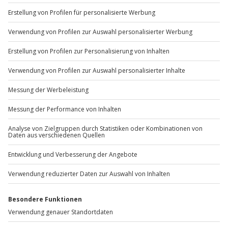
+49 89 / 60 60 89 700
Mo-Fr: 9-17 Uhr
b2b@jochen-schweizer.de
www.b2b.jochen-schweizer.de/
Artikelnummer
:
47790
Andere Produkte entdecken
DEAL