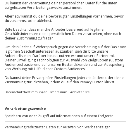
Teilnahme für Personen mit Handicap nach
Du hast noch Fragen?
Absprache mit dem Veranstalter möglich
Teilnehmer
089 / 70 80 90 55
Gutschein gültig für 1 Person
Kontakt & FAQ
Gruppengröße: 2-25 Personen
Jochen Schweizer
GmbH
Mühldorfstraße 8
81671
München
Du erreichst uns telefonisch zu folgenden Zeiten,
außer an bundesweiten Feiertagen:
Mo-Fr: 8-20 Uhr | Sa: 10-16 Uhr
Du möchtest als Firma bestellen?
Sichere Dir attraktive Firmenkunden Vorteile.