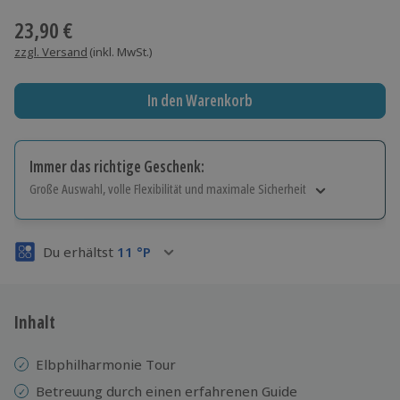
23,90 €
zzgl. Versand
(inkl. MwSt.)
In den Warenkorb
Immer das richtige Geschenk:
Große Auswahl, volle Flexibilität und maximale Sicherheit
Große Auswahl
Über 9.000 Erlebnisse.
Du erhältst
11
°P
Volle Flexibilität
Jeder Gutschein für alle Erlebnisse einlösbar.
Maximale Sicherheit
3 Jahre gültig & verlängerbar.
Inhalt
Elbphilharmonie Tour
Betreuung durch einen erfahrenen Guide