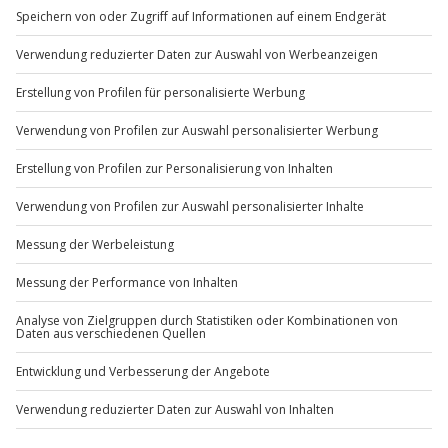
Mo-Fr: 8-20 Uhr | Sa: 10-16 Uhr
System-, Bridge- oder Kompaktkamera mit
manuellen Einstellungsmöglichkeiten) sowie
Zubehör (Speicherkarte, geladene Akkus, ggf. Stativ)
Du möchtest als Firma bestellen?
mit und trage dem Wetter entsprechende Kleidung.
Sichere Dir attraktive Firmenkunden Vorteile.
Teilnehmer
+49 89 / 60 60 89 700
Gutschein gültig für 1 Person
Begleitperson kostenlos möglich
Mo-Fr: 9-17 Uhr
b2b@jochen-schweizer.de
www.b2b.jochen-schweizer.de/
Artikelnummer
:
46080
Andere Produkte entdecken