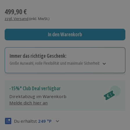
Wähle im nächsten Schritt einen Termin aus
499,90 €
zzgl. Versand
(inkl. MwSt.)
In den Warenkorb
Immer das richtige Geschenk:
Große Auswahl, volle Flexibilität und maximale Sicherheit
Große Auswahl
Über 9.000 Erlebnisse.
Volle Flexibilität
-15%* Club Deal verfügbar
Jeder Gutschein für alle Erlebnisse einlösbar.
Direktabzug im Warenkorb
Maximale Sicherheit
Melde dich hier an
3 Jahre gültig & verlängerbar.
Du erhältst
249
°P