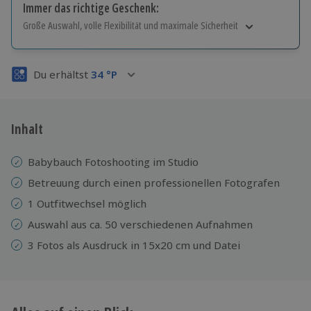
Immer das richtige Geschenk:
Große Auswahl, volle Flexibilität und maximale Sicherheit
Große Auswahl
Über 9.000 Erlebnisse.
Du erhältst
34
°P
Volle Flexibilität
Jeder Gutschein für alle Erlebnisse einlösbar.
Maximale Sicherheit
3 Jahre gültig & verlängerbar.
Inhalt
Babybauch Fotoshooting im Studio
Betreuung durch einen professionellen Fotografen
1 Outfitwechsel möglich
Auswahl aus ca. 50 verschiedenen Aufnahmen
3 Fotos als Ausdruck in 15x20 cm und Datei