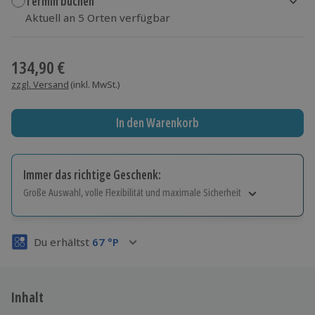
Termin buchen
Aktuell an 5 Orten verfügbar
Wähle im nächsten Schritt Ort und Termin aus
134,90 €
zzgl. Versand
(inkl. MwSt.)
In den Warenkorb
Immer das richtige Geschenk:
Große Auswahl, volle Flexibilität und maximale Sicherheit
Große Auswahl
Über 9.000 Erlebnisse.
Du erhältst
67
°P
Volle Flexibilität
Jeder Gutschein für alle Erlebnisse einlösbar.
Maximale Sicherheit
3 Jahre gültig & verlängerbar.
Inhalt