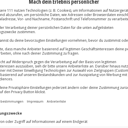
lösung übertragbar.
Details
Immer das rich
Große Auswahl, voll
Große Auswa
Über 9.000 Erle
Volle Flexibil
-15%* Club Dea
Jeder Gutschein
Direktabzug 
Maximale Sic
Melde dich hie
3 Jahre gültig 
esetze. Doch mit einer
Du erhältst
irekt zu den
f werden die einzelnen
n