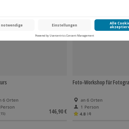
-15% CLUB DEAL
urs
Foto-Workshop für Fotogr
n 6 Orten
an 6 Orten
 Person
1 Person
146,90 €
4.8
(15)
(4)