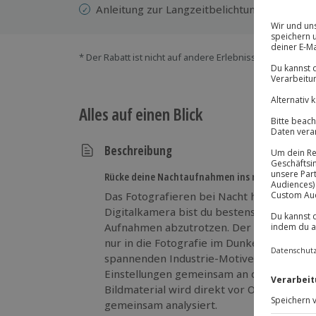
Anleitung zur Langzeitbelichtung
* Der Rabatt ist nicht auf andere Erlebnisse bei der Ein
Alles auf einen Blick
Beschreibung
Rücke deine Nachtaufnahmen ins rechte Licht!
Das Fotografieren bei Nacht hat eigene G
Digitalkamera bist du bestens ausgerüstet, um der Dunkelheit einzigartige
Aufnahmen abzutrotzen. Der Leiter deiner Foto Exkursion führt dich nicht
nur in die Fotografie im Dunkeln ein, sondern auch d
spannenden Industrie-Motiven. Bei Bedar
Einstellungen gemeinsam an deiner Kamera durchgegangen. Das
Bildmaterial wird direkt vor Ort gesichtet und die Resultate werde
gemeinsam analysiert.