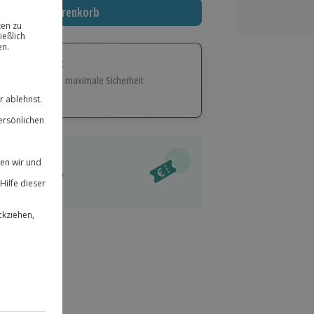
In den Warenkorb
tige Geschenk:
e Flexibilität und maximale Sicherheit
hl
bnisse.
ität
l verfügbar
 für alle Erlebnisse einlösbar.
im Warenkorb
herheit
r an
& verlängerbar.
52
°P