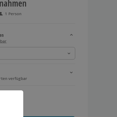
fnahmen
1 Person
 aus 3 Bewertungen
en
sbar
Orten verfügbar
ten Schritt Ort und Termin aus
 MwSt.)