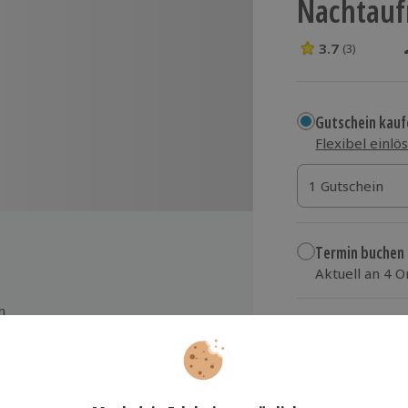
Nachtau
3.7
(3)
3.7 Sterne von 5
Gutschein kauf
Flexibel einlö
1 Gutschein
1 Gutschein
1 Gutschein
Termin buchen
Aktuell an 4 
Wähle im nächs
n
104,90 €
zzgl. Versand
(inkl.