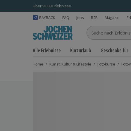
Über 9.000 Erlebnisse
PAYBACK
FAQ
Jobs
B2B
Magazin
Er
Suche nach Erlebnisse
Alle Erlebnisse
Kurzurlaub
Geschenke für
Home
/
Kunst, Kultur & Lifestyle
/
Fotokurse
/
Foto
Bild 1 von 8