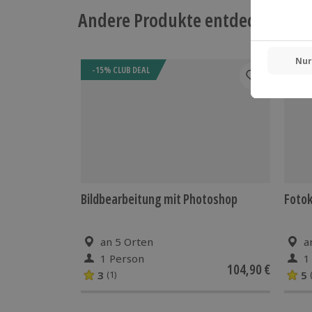
Andere Produkte entdecken
-15% CLUB DEAL
Bildbearbeitung mit Photoshop
Fotok
an 5 Orten
a
1 Person
1
104,90 €
3
5
(1)