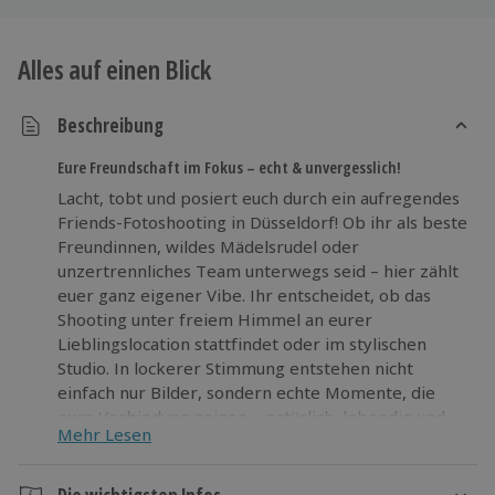
Alles auf einen Blick
Beschreibung
Eure Freundschaft im Fokus – echt & unvergesslich!
Lacht, tobt und posiert euch durch ein aufregendes
Friends-Fotoshooting in Düsseldorf! Ob ihr als beste
Freundinnen, wildes Mädelsrudel oder
unzertrennliches Team unterwegs seid – hier zählt
euer ganz eigener Vibe. Ihr entscheidet, ob das
Shooting unter freiem Himmel an eurer
Lieblingslocation stattfindet oder im stylischen
Studio. In lockerer Stimmung entstehen nicht
einfach nur Bilder, sondern echte Momente, die
eure Verbindung zeigen – natürlich, lebendig und
Mehr Lesen
voller Charakter. Ein Profi-Fotograf sorgt dafür,
dass ihr euch ganz fallen lassen könnt. Zwei
Outfitwechsel geben Raum für Abwechslung, Ideen