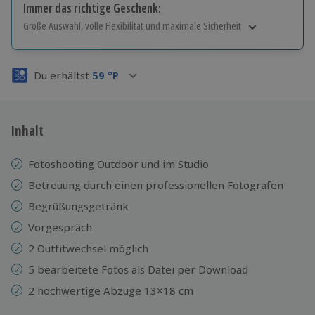
Immer das richtige Geschenk:
Große Auswahl, volle Flexibilität und maximale Sicherheit
Große Auswahl
Über 9.000 Erlebnisse.
Du erhältst
59
°P
Volle Flexibilität
Jeder Gutschein für alle Erlebnisse einlösbar.
Maximale Sicherheit
3 Jahre gültig & verlängerbar.
Inhalt
Fotoshooting Outdoor und im Studio
Betreuung durch einen professionellen Fotografen
Begrüßungsgetränk
Vorgespräch
2 Outfitwechsel möglich
5 bearbeitete Fotos als Datei per Download
2 hochwertige Abzüge 13×18 cm