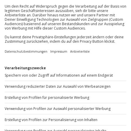
außer an bundesweiten Feiertagen:
Gruppengröße: 4 bis 6 Personen
Mo-Fr: 8-20 Uhr | Sa: 10-16 Uhr
Du möchtest als Firma bestellen?
Sichere Dir attraktive Firmenkunden Vorteile.
+49 89 / 60 60 89 700
Mo-Fr: 9-17 Uhr
b2b@jochen-schweizer.de
www.b2b.jochen-schweizer.de/
Artikelnummer
:
45733
Andere Produkte entdecken