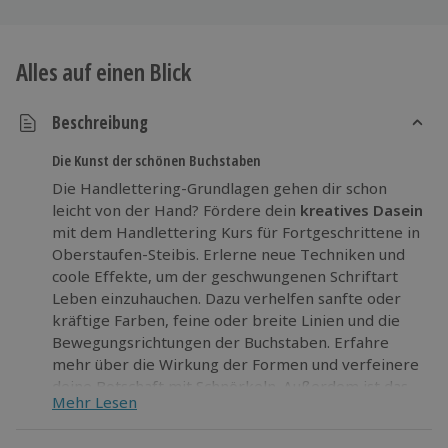
Alles auf einen Blick
Beschreibung
Die Kunst der schönen Buchstaben
Die Handlettering-Grundlagen gehen dir schon
leicht von der Hand? Fördere dein
kreatives Dasein
mit dem Handlettering Kurs für Fortgeschrittene in
Oberstaufen-Steibis. Erlerne neue Techniken und
coole Effekte, um der geschwungenen Schriftart
Leben einzuhauchen. Dazu verhelfen sanfte oder
kräftige Farben, feine oder breite Linien und die
Bewegungsrichtungen der Buchstaben. Erfahre
mehr über die Wirkung der Formen und verfeinere
deine Botschaft mit Schnörkeln. Außerdem ist das
Mehr Lesen
Handlettering pure
Entspannung für Körper und
Geist
.