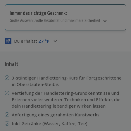
Immer das richtige Geschenk:
Große Auswahl, volle Flexibilität und maximale Sicherheit
Große Auswahl
Über 9.000 Erlebnisse.
Du erhältst
27
°P
Volle Flexibilität
Jeder Gutschein für alle Erlebnisse einlösbar.
Maximale Sicherheit
3 Jahre gültig & verlängerbar.
Inhalt
3-stündiger Handlettering-Kurs für Fortgeschrittene
in Oberstaufen-Steibis
Vertiefung der Handlettering-Grundkenntnisse und
Erlernen vieler weiterer Techniken und Effekte, die
dein Handlettering lebendiger wirken lassen
Anfertigung eines gerahmten Kunstwerks
Inkl. Getränke (Wasser, Kaffee, Tee)