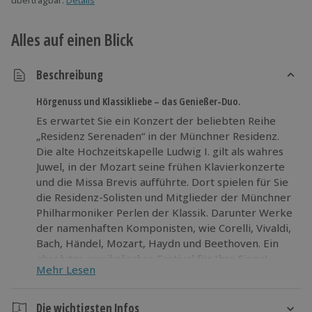
Alles auf einen Blick
Beschreibung
Hörgenuss und Klassikliebe – das Genießer-Duo.
Es erwartet Sie ein Konzert der beliebten Reihe
„Residenz Serenaden“ in der Münchner Residenz.
Die alte Hochzeitskapelle Ludwig I. gilt als wahres
Juwel, in der Mozart seine frühen Klavierkonzerte
und die Missa Brevis aufführte. Dort spielen für Sie
die Residenz-Solisten und Mitglieder der Münchner
Philharmoniker Perlen der Klassik. Darunter Werke
der namenhaften Komponisten, wie Corelli, Vivaldi,
Bach, Händel, Mozart, Haydn und Beethoven. Ein
absolutes musikalisches Festival für Ihre Sinne!
Mehr Lesen
Lauschen Sie gemeinsam den weltberühmten
Melodien der Klassik und lassen Sie sich in die
Die wichtigsten Infos