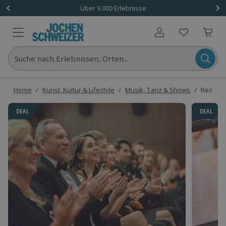
Über 9.000 Erlebnisse
Benutzerkonto
Suche nach Erlebnissen, Orten...
Home
/
Kunst, Kultur & Lifestyle
/
Musik, Tanz & Shows
/
Residen
DEAL
DEAL