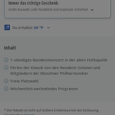
Immer das richtige Geschenk:
Große Auswahl, volle Flexibilität und maximale Sicherheit
Große Auswahl
Über 9.000 Erlebnisse.
Du erhältst
36
°P
Volle Flexibilität
Jeder Gutschein für alle Erlebnisse einlösbar.
Maximale Sicherheit
3 Jahre gültig & verlängerbar.
Inhalt
1-stündiges Residenzkonzert in der alten Hofkapelle
Perlen der Klassik von den Residenz-Solisten und
Mitgliedern der Münchner Philharmoniker
Freie Platzwahl
Wöchentlich wechselndes Programm
* Der Rabatt ist nicht auf andere Erlebnisse bei der Einlösung
übertragbar.
Details