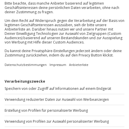
Jochen Schweizer
GmbH
Samstagen. Den Konzert-Termin vereinbaren Sie
Mühldorfstraße 8
mit dem Veranstalter.
81671
München
Du erreichst uns telefonisch zu folgenden Zeiten,
außer an bundesweiten Feiertagen:
Mo-Fr: 8-20 Uhr | Sa: 10-16 Uhr
Du möchtest als Firma bestellen?
Sichere Dir attraktive Firmenkunden Vorteile.
+49 89 / 60 60 89 700
Mo-Fr: 9-17 Uhr
b2b@jochen-schweizer.de
www.b2b.jochen-schweizer.de/