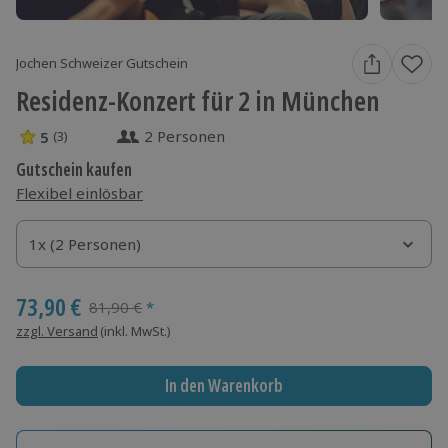
Jochen Schweizer Gutschein
Residenz-Konzert für 2 in München
2 Personen
5
(3)
5 Sterne von 5 aus 3 Bewertungen
Gutschein kaufen
Flexibel einlösbar
1x (2 Personen)
1x (2 Personen)
1x (2 Personen)
73,90 €
Streichpreis
81,90 €
*
zzgl. Versand
(inkl. MwSt.)
In den Warenkorb