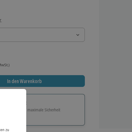
r
 MwSt.)
In den Warenkorb
tige Geschenk:
e Flexibilität und maximale Sicherheit
hl
bnisse.