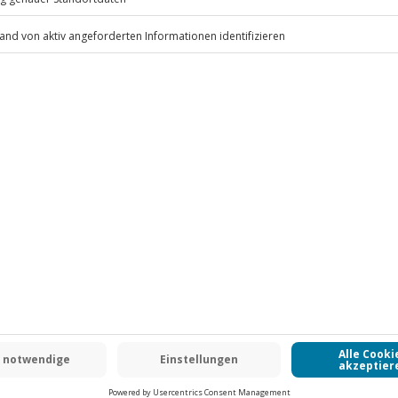
.
hend
Fr: 9-17 Uhr
www.b2b.jochen-schweizer.de/
 CLUB DEAL
-15% CLUB DEAL