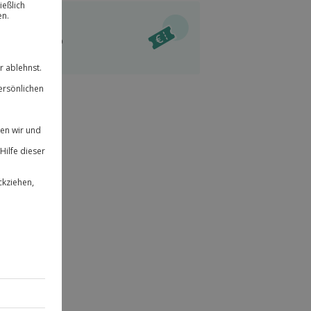
ität
l verfügbar
 für alle Erlebnisse einlösbar.
im Warenkorb
herheit
r an
& verlängerbar.
24
°P