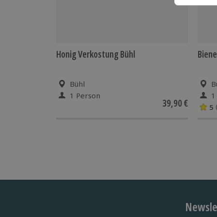
Honig Verkostung Bühl
Biene
Bühl
B
1 Person
1
39,90 €
5
Newslet