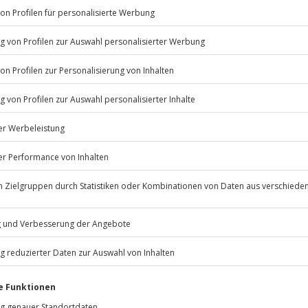
Listenansicht
© OpenStreetMaps
icht
en verfügbar.
 nach Absprache mit dem
Jochen Schweizer
GmbH
Mühldorfstraße 8
81671
München
nde Kleidung
eiten, außer an bundesweiten