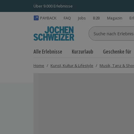
Über 9.000 Erlebnisse
PAYBACK
FAQ
Jobs
B2B
Magazin
Er
Suche nach Erlebnisse
Alle Erlebnisse
Kurzurlaub
Geschenke für
Home
/
Kunst, Kultur & Lifestyle
/
Musik, Tanz & Sh
Bild 1 von 5