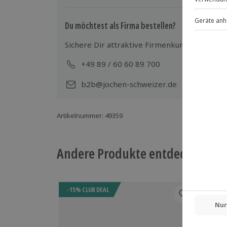
Gruppengröße: 1-400 Personen
Du möchtest als Firma bestellen?
Hinweis
Sichere Dir attraktive Firmenkunden Vorteile
Kleiderordnung: dem Anlass entsprec
+49 89 / 60 60 89 700
Mo-
b2b@jochen-schweizer.de
Artikelnummer
:
49359
Andere Produkte entdecken
-15% CLUB DEAL
-15%