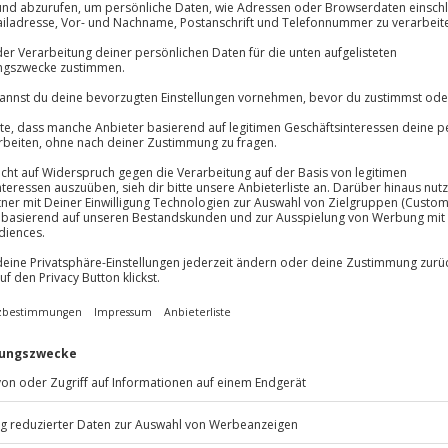
Volle Flexibil
lösung übertragbar.
Details
-15%* Club Dea
Jeder Gutschein
Direktabzug 
Maximale Sic
Melde dich hie
3 Jahre gültig 
Du erhältst
ights Show in Bühl. Betritt eine
gelpunkt packender Aufführungen
inge einen unvergesslichen
kanntesten Musicals
führt.
ie glänzende Brillanz der
Sei gespannt auf eine vielfältige
s zu kraftvollen Rocknummern
en Geschichten berühmter Musicals
Eiskönigin" und vielen mehr.
s
– die Musical Starlights Show in