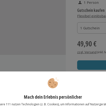
1 Person
Gutschein kaufen
Flexibel einlösba
1 Gutschein
1 Gutschein
1 Gutschein
49,90 €
zzgl. Versand
(inkl.
Immer das rich
nsten Musicals
Große Auswahl, voll
Große Auswa
Über 9.000 Erle