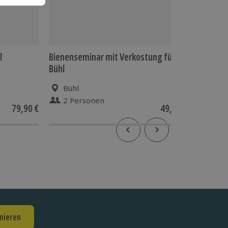
l
Bienenseminar mit Verkostung für 2
Travest
Bühl
Bühl
Sin
2 Personen
1 Pe
79,90 €
49,90 €
nieren