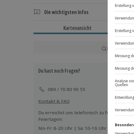
Die wichtigsten Infos
Dauer
Kartenansicht
Ca. 2 Stunden
Verfügbarkeit / Termine
Karte in Großans
Von März bis April zu bestimmten Termin
Du hast noch Fragen?
Teilnahmebedingungen
Teilnahme für Personen mit Handicap
Veranstalter möglich
089 / 70 80 90 55
Kontakt & FAQ
Ausrüstung & Kleidung
Mitzubringen: Dem Anlass entspreche
Du erreichst uns telefonisch zu folgenden Z
Feiertagen:
Teilnehmer
Mo-Fr: 8-20 Uhr | Sa: 10-16 Uhr
Gutschein gültig für 1 Person