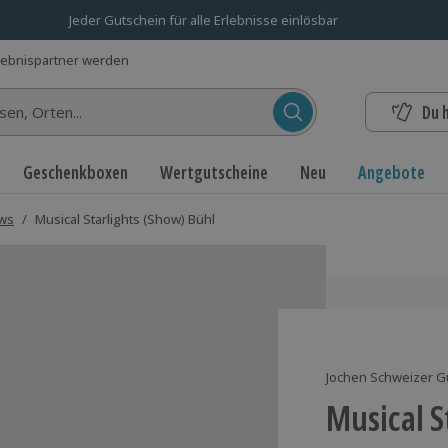
Jeder Gutschein für alle Erlebnisse einlösbar
lebnispartner werden
Du 
n...
Geschenkboxen
Wertgutscheine
Neu
Angebote
ows
/
Musical Starlights (Show) Bühl
Jochen Schweizer G
Musical S