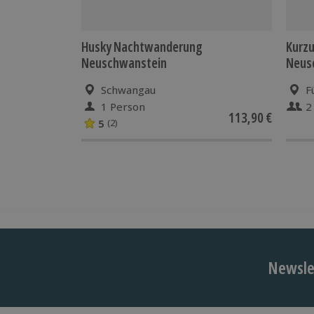
Husky Nachtwanderung
Kurzu
Neuschwanstein
Neusc
Schwangau
F
1 Person
2
113,90 €
5
(2)
Newslet