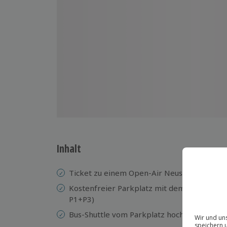
Inhalt
Ticket zu einem Open-Air Neuschwanstein 
Kostenfreier Parkplatz mit dem Konzerttic
P1+P3)
Bus-Shuttle vom Parkplatz hoch zu Schloss 