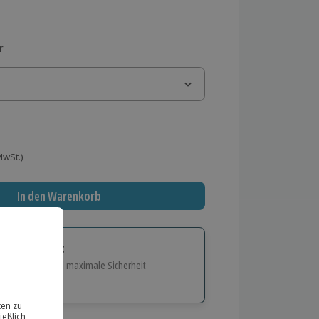
r
 MwSt.)
In den Warenkorb
tige Geschenk:
e Flexibilität und maximale Sicherheit
hl
bnisse.