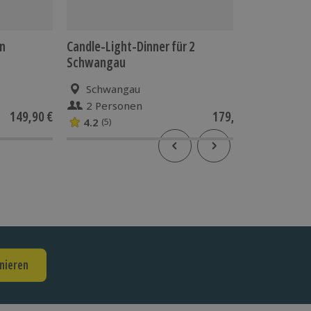
n
Candle-Light-Dinner für 2
Aktivurl
Schwangau
Schwangau
Wän
2 Personen
1 Pe
149,90 €
179,90 €
4.2
(5)
nieren