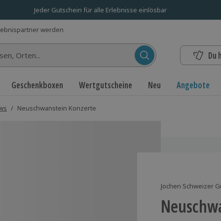
Jeder Gutschein für alle Erlebnisse einlösbar
lebnispartner werden
Du 
n...
Geschenkboxen
Wertgutscheine
Neu
Angebote
ows
/
Neuschwanstein Konzerte
Jochen Schweizer G
Neuschwa