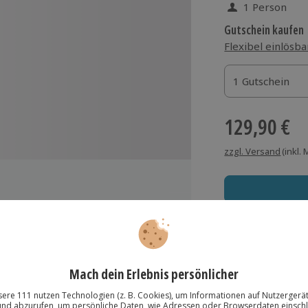
1 Person
Gutschein kaufen
Flexibel einlösba
1 Gutschein
1 Gutschein
1 Gutschein
129,90 €
zzgl. Versand
(inkl.
Konzert
Immer das rich
ket (direkt in Hohenschwangau
Große Auswahl, voll
Große Auswa
Neuschwanstein und zurück ins Tal
Über 9.000 Erle