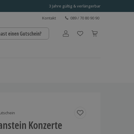
3 Jahre gültig & verlängerbar
Kontakt
089 / 70 80 90 90
hast einen Gutschein?
Benutzerkonto
utschein
nstein Konzerte