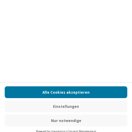
Vertrag widerrufen
FAQs
Kontakt
Zahlungsarten
Über uns
Magazin
Jobs
Partnerprogramm
PAYBACK
Versand und Lieferung
Presse
AGB
Cookie Einstellungen
Datenschutz
Nutzungsbedingungen
Online-Marktplatz
Barrierefreiheit
Grounding Page
Compliance
Impressum
RECHNUNG