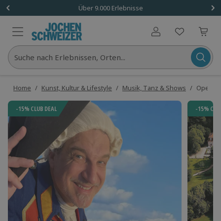
Über 9.000 Erlebnisse
Benutzerkonto
Suche nach Erlebnissen, Orten...
Home
/
Kunst, Kultur & Lifestyle
/
Musik, Tanz & Shows
/
Open Ai
-15% CLUB DEAL
-15% CLU