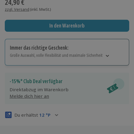
24,90 €
zzgl. Versand
(inkl. MwSt.)
In den Warenkorb
Immer das richtige Geschenk:
Große Auswahl, volle Flexibilität und maximale Sicherheit
Große Auswahl
Über 9.000 Erlebnisse.
Volle Flexibilität
-15%* Club Deal verfügbar
Jeder Gutschein für alle Erlebnisse einlösbar.
Direktabzug im Warenkorb
Maximale Sicherheit
Melde dich hier an
3 Jahre gültig & verlängerbar.
Du erhältst
12
°P