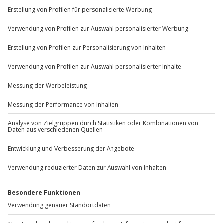
+49 89 / 60 60 89 700
Mo-Fr: 9-17 Uhr
b2b@jochen-schweizer.de
www.b2b.jochen-schweizer.de/
Artikelnummer
:
62001
Andere Produkte entdecken
-15% CLUB DEAL