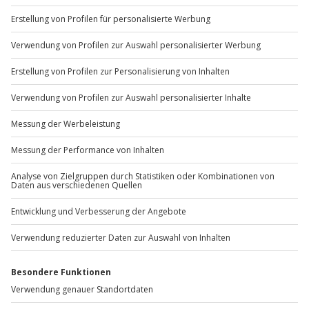
+49 89 / 60 60 89 700
Mo-Fr: 9-17 Uhr
b2b@jochen-schweizer.de
www.b2b.jochen-schweizer.de/
Artikelnummer
:
28434
Andere Produkte entdecken