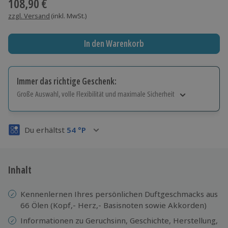
108,90 €
zzgl. Versand
(inkl. MwSt.)
In den Warenkorb
Immer das richtige Geschenk:
Große Auswahl, volle Flexibilität und maximale Sicherheit
Große Auswahl
Über 9.000 Erlebnisse.
Du erhältst
54
°P
Volle Flexibilität
Jeder Gutschein für alle Erlebnisse einlösbar.
Maximale Sicherheit
3 Jahre gültig & verlängerbar.
Inhalt
Kennenlernen Ihres persönlichen Duftgeschmacks aus
66 Ölen (Kopf,- Herz,- Basisnoten sowie Akkorden)
Informationen zu Geruchsinn, Geschichte, Herstellung,