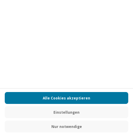
Vertrag widerrufen
FAQs
Kontakt
Zahlungsarten
Über uns
Magazin
Jobs
Partnerprogramm
PAYBACK
Versand und Lieferung
Presse
AGB
Cookie Einstellungen
Datenschutz
Nutzungsbedingungen
Online-Marktplatz
Barrierefreiheit
Grounding Page
Compliance
Impressum
RECHNUNG