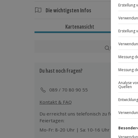
Gestalter strahlender Momente am Himm
Die wichtigsten Infos
Dauer
Kartenansicht
Ca. 8 Stunden
Verfügbarkeit / Termine
Karte in Großans
Ganzjährig zu bestimmten Terminen v
Du hast noch Fragen?
Teilnahmebedingungen
Mindestalter: 18 Jahre
Normale physische und psychische Ve
089 / 70 80 90 55
Vorlage eines polizeilichen Führungsz
Kontakt & FAQ
Wetter
Du erreichst uns telefonisch zu folgenden Z
Bei Sturm und Gewitter wird das Erleb
Feiertagen:
obliegt dem Veranstalter)
Mo-Fr: 8-20 Uhr | Sa: 10-16 Uhr