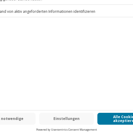
festes Schuhwerk
tz, Schutzhandschuhe
.
Fr: 9-17 Uhr
www.b2b.jochen-schweizer.de/