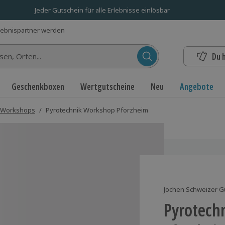
Jeder Gutschein für alle Erlebnisse einlösbar
lebnispartner werden
Du 
n...
Geschenkboxen
Wertgutscheine
Neu
Angebote
 Workshops
/
Pyrotechnik Workshop Pforzheim
Jochen Schweizer G
Pyrotech