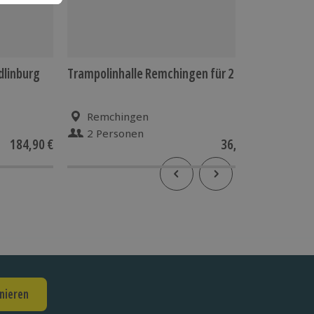
dlinburg
Trampolinhalle Remchingen für 2
Mundhar
Pforzhe
Remchingen
Neu
2 Personen
1 Pe
184,90 €
36,90 €
5
(5)
nieren