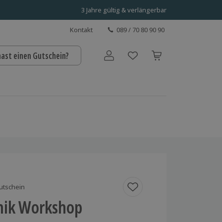
3 Jahre gültig & verlängerbar
Kontakt
089 / 70 80 90 90
hast einen Gutschein?
Benutzerkonto
utschein
nik Workshop