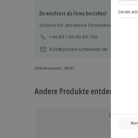
Ausrüstung & Kleidung
Mitzubringen: wetterfeste Kleidung, 
Du möchtest als Firma bestellen?
Wird gestellt: Schutzbrille, Gehörschu
Sichere Dir attraktive Firmenkunden Vorteile
Teilnehmer
+49 89 / 60 60 89 700
Mo-
Gutschein gültig für 1 Person
b2b@jochen-schweizer.de
Artikelnummer
:
49281
Andere Produkte entdecken