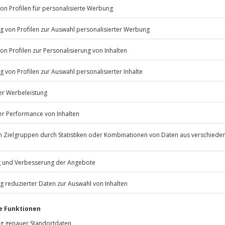
el.
Listenansicht
© OpenStreetMaps
icht
erfügbar
rfassung
Jochen Schweizer
GmbH
eugnisses auf Anfrage
Mühldorfstraße 8
81671
München
eiten, außer an bundesweiten
nis verschoben (die Entscheidung