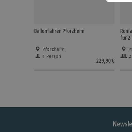
Ballonfahren Pforzheim
Roman
für 2
Pforzheim
P
1 Person
2
229,90 €
Newslet