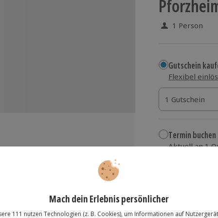
Pforzhei
1 Person
Gutschein kauf
Flexibel einlö
1 Gutschein
1 Gutschein
1 Gutschein
Termin buchen
Aktuell an 1 O
Wähle im nächs
er Kategorie
184,90 €
euerwerks
eisen
zzgl. Versand
(inkl.