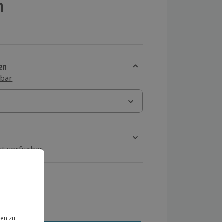
m
en
sbar
rt verfügbar
ten Schritt einen Termin aus
 MwSt.)