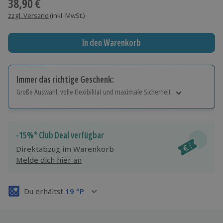
38,90 €
zzgl. Versand
(inkl. MwSt.)
In den Warenkorb
Immer das richtige Geschenk:
Große Auswahl, volle Flexibilität und maximale Sicherheit
Große Auswahl
Über 9.000 Erlebnisse.
Volle Flexibilität
-15%* Club Deal verfügbar
Jeder Gutschein für alle Erlebnisse einlösbar.
Direktabzug im Warenkorb
Maximale Sicherheit
Melde dich hier an
3 Jahre gültig & verlängerbar.
Du erhältst
19
°P