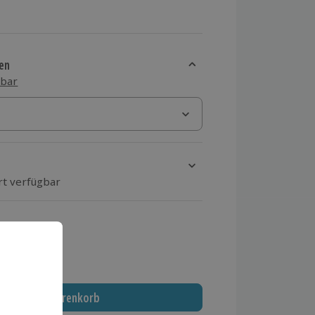
en
sbar
rt verfügbar
ten Schritt einen Termin aus
 MwSt.)
In den Warenkorb