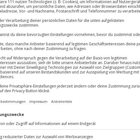
Immer das rich
Große Auswahl, voll
lösung übertragbar.
Details
Große Auswa
Über 9.000 Erle
Volle Flexibil
-15%* Club Dea
Jeder Gutschein
Direktabzug 
Maximale Sic
Melde dich hie
3 Jahre gültig 
h!
 besonders spannend, wenn
Du erhältst
rsteckten Pfaden führen. Mit
ller verschlossener Umschläge,
du mittendrin in der Rätselrallye
bei erkundest du geheimnisvolle
nlichkeiten und lernst die
nnen – alles spielerisch und mit
bereitet den Start vor, damit du
ihr echtes Teamwork bei der