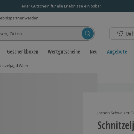
Jeder Gutschein für alle Erlebnisse einlösbar
lebnispartner werden
Du 
n...
Geschenkboxen
Wertgutscheine
Neu
Angebote
nitzeljagd Wien
Jochen Schweizer G
Schnitzel