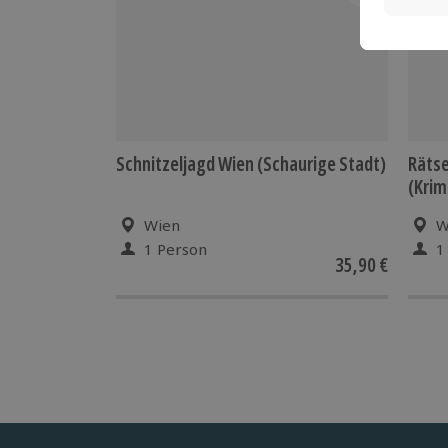
Gruppengröße: 2-6 Personen
Schnitzeljagd Wien (Schaurige Stadt)
Rätse
(Krim
Wien
W
1 Person
1
35,90 €