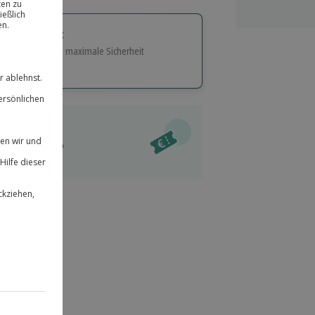
tige Geschenk:
e Flexibilität und maximale Sicherheit
hl
bnisse.
ität
l verfügbar
 für alle Erlebnisse einlösbar.
im Warenkorb
herheit
r an
& verlängerbar.
17
°P