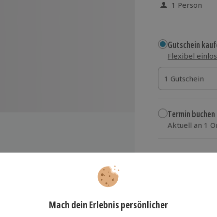
1 Person
Gutschein kauf
Flexibel einlö
1 Gutschein
1 Gutschein
1 Gutschein
Termin buchen
Aktuell an 1 O
Wähle im nächs
35,90 €
zzgl. Versand
(inkl.
or
reignissen
ägen, Karte, Spielbogen,