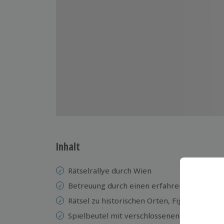
Inhalt
Rätselrallye durch Wien
Betreuung durch einen erfahrenen Instrukt
Rätsel zu historischen Orten, Figuren und E
Spielbeutel mit verschlossenen Briefumschl