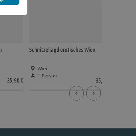
n
Schnitzeljagd erotisches Wien
Waterra
Wien
Wie
1 Person
1 Pe
35,90 €
35,90 €