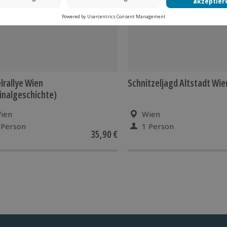
lrallye Wien
Schnitzeljagd Altstadt Wie
inalgeschichte)
ien
Wien
 Person
1 Person
35,90 €