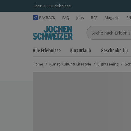
Über 9.000 Erlebnisse
PAYBACK
FAQ
Jobs
B2B
Magazin
Er
Suche nach Erlebnisse
Alle Erlebnisse
Kurzurlaub
Geschenke für
Home
/
Kunst, Kultur & Lifestyle
/
Sightseeing
/
Sch
Bild 1 von 6