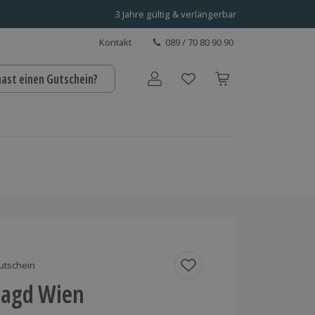
3 Jahre gültig & verlängerbar
Kontakt
089 / 70 80 90 90
hast einen Gutschein?
Benutzerkonto
utschein
jagd Wien