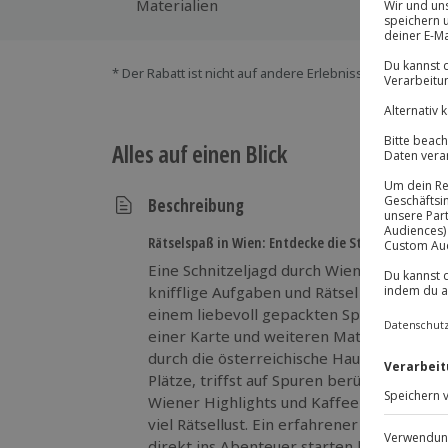
Materialien
* Der Rabatt ist nicht auf andere Erlebnisse bei der Ein
Alles auf einen Blick
Beschreibung
Rätselspaß in Wien: Entdecke die Stadt spielerisc
Eine Schnitzeljagd durch Wien wird dann
knifflige Aufgaben und Rätsel dich auf ve
einem liebevoll gepackten Spielbeutel vo
einer Karte und weiteren Materialien bist 
durch die österreichische Hauptstadt. Da
Plätze, triffst auf Spuren berühmter Persö
Wiener Highlights und Kaffeehauskultur ke
viel Rätsellust. Ein erfahrener Instruktor 
direkt ins Abenteuer starten kannst. Ob 