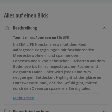
Alles auf einen Blick
Beschreibung
Taucht ein ins Abenteuer im SEA LIFE!
Im SEA LIFE Konstanz erwartet dein Kind
aufregende Begegnungen mit faszinierenden
Meeresbewohnern und spannenden
Lebensräumen. Von heimischen Fischarten aus dem
Bodensee bis hin zu majestätischen Rochen und
eleganten Haien – hier wird jedes Kind zum
neugierigen Entdecker. Highlight ist der gläserne
Unterwassertunnel, der das Gefühl gibt, mitten
durch den Ozean zu spazieren. Ein digitales
Fotopaket hält die aufregendsten Momente fest
Mehr Lesen
und sorgt für eine tolle Erinnerung an diesen
besonderen Tag. SEA LIFE Konstanz ist das
perfekte Ziel für kleine Abenteurer, die spielerisch
Die wichtigsten Infos