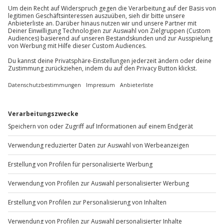
Mo-Fr: 8-20 Uhr | Sa: 10-16 Uhr
Du möchtest als Firma bestellen?
Sichere Dir attraktive Firmenkunden Vorteile.
+49 89 / 60 60 89 700
Mo-Fr: 9-17 Uhr
b2b@jochen-schweizer.de
www.b2b.jochen-schweizer.de/
Artikelnummer
:
60956
Andere Produkte entdecken