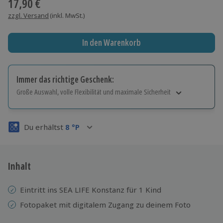
17,90 €
zzgl. Versand
(inkl. MwSt.)
In den Warenkorb
Immer das richtige Geschenk:
Große Auswahl, volle Flexibilität und maximale Sicherheit
Große Auswahl
Über 9.000 Erlebnisse.
Du erhältst
8
°P
Volle Flexibilität
Jeder Gutschein für alle Erlebnisse einlösbar.
Maximale Sicherheit
3 Jahre gültig & verlängerbar.
Inhalt
Eintritt ins SEA LIFE Konstanz für 1 Kind
Fotopaket mit digitalem Zugang zu deinem Foto